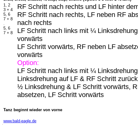
1, 2
RF Schritt nach rechts und LF hinter d
3 + 4
RF Schritt nach rechts, LF neben RF abs
5, 6
7 + 8
nach rechts
.
5, 6
LF Schritt nach links mit ¼ Linksdrehung
7 + 8
vorwärts
LF Schritt vorwärts, RF neben LF absetze
vorwärts
Option:
LF Schritt nach links mit ¼ Linksdrehun
Linksdrehung auf LF & RF Schritt zurück
½ Linksdrehung & LF Schritt vorwärts, 
absetzen, LF Schritt vorwärts
Tanz beginnt wieder von vorne
-
www.bald-eagle.de