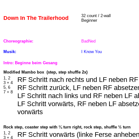
32 count / 2-wall
Down In The Trailerhood
Beginner
Choreographie:
BadNed
Musik:
I Know You
Intro: Beginne beim Gesang
Modified Mambo box (step, step shuffle 2x)
1, 2
RF Schritt nach rechts und LF neben RF
3 + 4
RF Schritt zurück, LF neben RF absetzen
5, 6
7 + 8
LF Schritt nach links und RF neben LF 
LF Schritt vorwärts, RF neben LF absetze
vorwärts
Rock step, coaster step with ¼ turn right, rock step, shuffle ½ turn
1, 2
RF Schritt vorwärts (linke Ferse anhebe
3 + 4