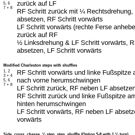
zurück auf LF
5, 6
7 + 8
RF Schritt zurück mit ¼ Rechtsdrehung
absetzen, RF Schritt vorwärts
LF Schritt vorwärts (rechte Ferse anheb
zurück auf RF
½ Linksdrehung & LF Schritt vorwärts, 
absetzen, LF Schritt vorwärts
Modified Charleston steps with shuffles
1, 2
RF Schritt vorwärts und linke Fußspitze
3 + 4
nach vorne herumschwingen
5, 6
7 + 8
LF Schritt zurück, RF neben LF absetzen
RF Schritt zurück und linke Fußspitze 
hinten herumschwingen
LF Schritt vorwärts, RF neben LF absetze
vorwärts
Side, cross, chasse, ¼ step, step, shuffle (Option 5-8 with 1 ¼ turn)