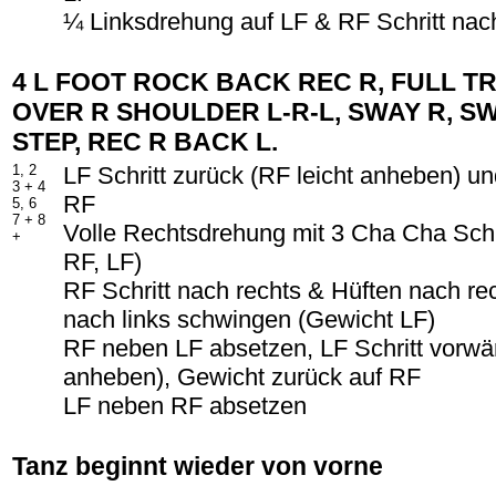
¼ Linksdrehung auf LF & RF Schritt nac
4 L FOOT ROCK BACK REC R, FULL 
OVER R SHOULDER L-R-L, SWAY R, SW
STEP, REC R BACK L.
1, 2
LF Schritt zurück (RF leicht anheben) u
3 + 4
RF
5, 6
7 + 8
Volle Rechtsdrehung mit 3 Cha Cha Schri
+
RF, LF)
RF Schritt nach rechts & Hüften nach r
nach links schwingen (Gewicht LF)
RF neben LF absetzen, LF Schritt vorwär
anheben), Gewicht zurück auf RF
LF neben RF absetzen
Tanz beginnt wieder von vorne