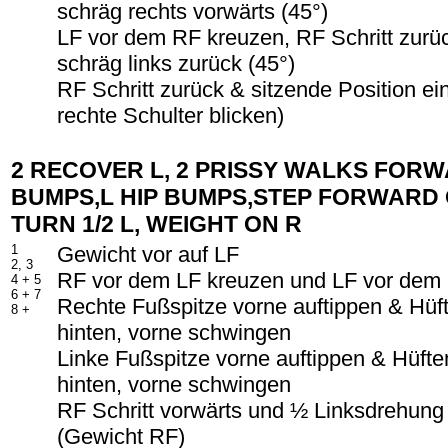
schräg rechts vorwärts (45°)
LF vor dem RF kreuzen, RF Schritt zurüc
schräg links zurück (45°)
RF Schritt zurück & sitzende Position e
rechte Schulter blicken)
2 RECOVER L, 2 PRISSY WALKS FORW
BUMPS,L HIP BUMPS,STEP FORWARD O
TURN 1/2 L, WEIGHT ON R
1
Gewicht vor auf LF
2, 3
RF vor dem LF kreuzen und LF vor dem
4 + 5
6 + 7
Rechte Fußspitze vorne auftippen & Hüf
8 +
hinten, vorne schwingen
Linke Fußspitze vorne auftippen & Hüfte
hinten, vorne schwingen
RF Schritt vorwärts und ½ Linksdrehung
(Gewicht RF)