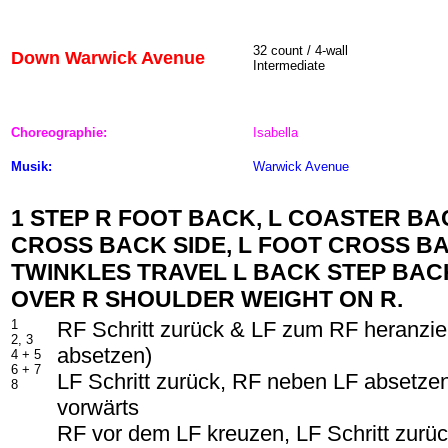
32 count / 4-wall
Down Warwick Avenue
Intermediate
Choreographie:
Isabella
Musik:
Warwick Avenue
1 STEP R FOOT BACK, L COASTER BA
CROSS BACK SIDE, L FOOT CROSS BA
TWINKLES TRAVEL L BACK STEP BACK
OVER R SHOULDER WEIGHT ON R.
1
RF Schritt zurück & LF zum RF heranzie
2, 3
absetzen)
4 + 5
6 + 7
LF Schritt zurück, RF neben LF absetzen
8
vorwärts
RF vor dem LF kreuzen, LF Schritt zurüc