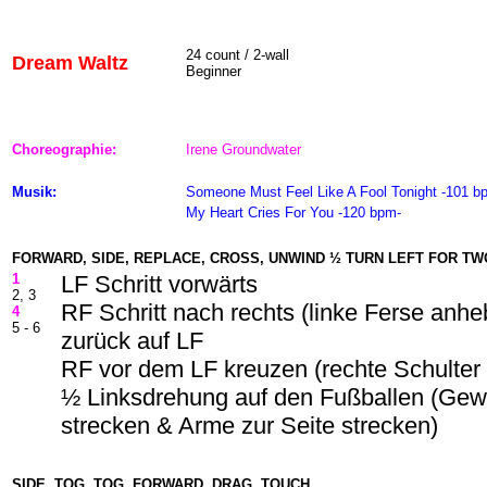
24
count / 2-wall
Dream Waltz
Beginner
Choreographie:
Irene Groundwater
Musik:
Someone Must Feel Like A Fool Tonight -101 b
My Heart Cries For You -120 bpm-
FORWARD, SIDE, REPLACE, CROSS, UNWIND ½ TURN LEFT FOR T
1
LF Schritt vorwärts
2, 3
RF Schritt nach rechts (linke Ferse anh
4
5 - 6
zurück auf LF
RF vor dem LF kreuzen (rechte Schulter
½ Linksdrehung auf den Fußballen (Gewi
strecken & Arme zur Seite strecken)
SIDE, TOG, TOG, FORWARD, DRAG, TOUCH