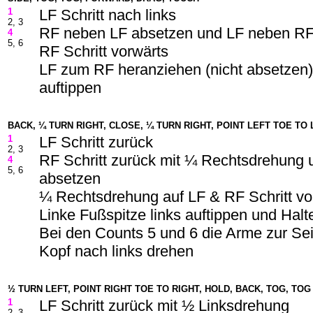
1
LF Schritt nach links
2, 3
RF neben LF absetzen und LF neben RF
4
5, 6
RF Schritt vorwärts
LF zum RF heranziehen (nicht absetzen
auftippen
BACK, ¼ TURN RIGHT, CLOSE, ¼ TURN RIGHT, POINT LEFT TOE TO 
1
LF Schritt zurück
2, 3
RF Schritt zurück mit ¼ Rechtsdrehung
4
5, 6
absetzen
¼ Rechtsdrehung auf LF & RF Schritt vo
Linke Fußspitze links auftippen und Halt
Bei den Counts 5 und 6 die Arme zur Se
Kopf nach links drehen
½ TURN LEFT, POINT RIGHT TOE TO RIGHT, HOLD,
BACK, TOG, TOG
1
LF Schritt zurück mit ½ Linksdrehung
2, 3