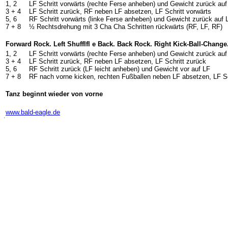
1, 2
LF Schritt vorwärts (rechte Ferse anheben) und Gewicht zurück au
3 + 4
LF Schritt zurück, RF neben LF absetzen, LF Schritt vorwärts
5, 6
RF Schritt vorwärts (linke Ferse anheben) und Gewicht zurück auf 
7 + 8
½ Rechtsdrehung mit 3 Cha Cha Schritten rückwärts (RF, LF, RF)
Forward Rock. Left Shufflfl e Back. Back Rock. Right Kick-Ball-Change
1, 2
LF Schritt vorwärts (rechte Ferse anheben) und Gewicht zurück au
3 + 4
LF Schritt zurück, RF neben LF absetzen, LF Schritt zurück
5, 6
RF Schritt zurück (LF leicht anheben) und Gewicht vor auf LF
7 + 8
RF nach vorne kicken, rechten Fußballen neben LF absetzen, LF Sc
Tanz beginnt wieder von vorne
-
www.bald-eagle.de