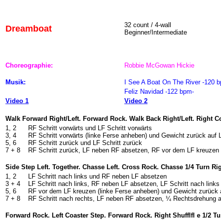
32 count / 4-wall
Dreamboat
Beginner/Intermediate
Choreographie:
Robbie McGowan Hickie
Musik:
I See A Boat On The River -120 
Feliz Navidad -122 bpm-
Video 1
Video 2
Walk Forward Right/Left. Forward Rock. Walk Back Right/Left. Right C
1, 2
RF Schritt vorwärts und LF Schritt vorwärts
3, 4
RF Schritt vorwärts (linke Ferse anheben) und Gewicht zurück auf 
5, 6
RF Schritt zurück und LF Schritt zurück
7 + 8
RF Schritt zurück, LF neben RF absetzen, RF vor dem LF kreuzen
Side Step Left. Together. Chasse Left. Cross Rock. Chasse 1/4 Turn Rig
1, 2
LF Schritt nach links und RF neben LF absetzen
3 + 4
LF Schritt nach links, RF neben LF absetzen, LF Schritt nach links
5, 6
RF vor dem LF kreuzen (linke Ferse anheben) und Gewicht zurück 
7 + 8
RF Schritt nach rechts, LF neben RF absetzen, ¼ Rechtsdrehung a
Forward Rock. Left Coaster Step. Forward Rock. Right Shufflfl e 1/2 Tu