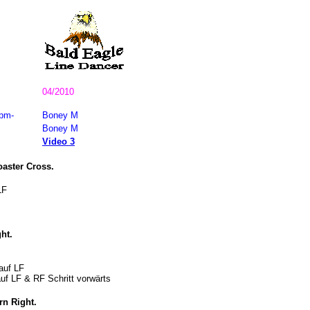
04/2010
bpm-
Boney M
Boney M
Video 3
oaster Cross.
LF
ht.
auf LF
uf LF & RF Schritt vorwärts
rn Right.