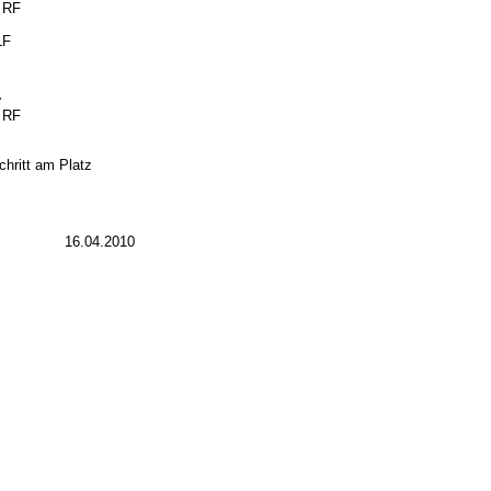
f RF
LF
.
f RF
hritt am Platz
16.04.2010