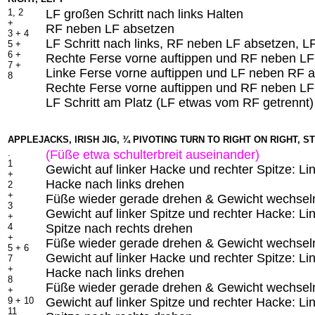
1, 2
LF großen Schritt nach links Halten
+
RF neben LF absetzen
3 + 4
LF Schritt nach links, RF neben LF absetzen, LF
5 +
6 +
Rechte Ferse vorne auftippen und RF neben LF
7 +
Linke Ferse vorne auftippen und LF neben RF 
8
Rechte Ferse vorne auftippen und RF neben LF
LF Schritt am Platz (LF etwas vom RF getrennt)
APPLEJACKS, IRISH JIG, ¾ PIVOTING TURN TO RIGHT ON RIGHT, S
.
(Füße etwa schulterbreit auseinander)
1
Gewicht auf linker Hacke und rechter Spitze: Li
+
Hacke nach links drehen
2
+
Füße wieder gerade drehen & Gewicht wechsel
3
Gewicht auf linker Spitze und rechter Hacke: L
+
4
Spitze nach rechts drehen
+
Füße wieder gerade drehen & Gewicht wechsel
5 + 6
Gewicht auf linker Hacke und rechter Spitze: Li
7
+
Hacke nach links drehen
8
Füße wieder gerade drehen & Gewicht wechsel
+
9 + 10
Gewicht auf linker Spitze und rechter Hacke: L
11