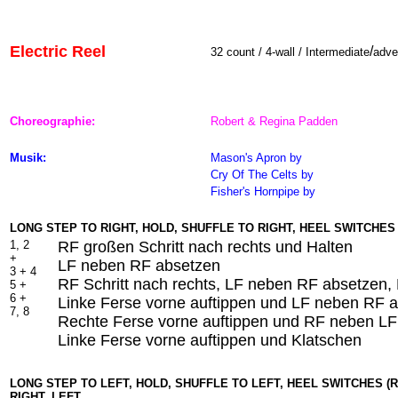
Electric Reel
/
32 count / 4-wall / Intermediate
adve
Choreographie:
Robert & Regina Padden
Musik:
Mason's Apron
by
Cry Of The Celts by
Fisher's Hornpipe by
LONG STEP TO RIGHT, HOLD, SHUFFLE TO RIGHT, HEEL SWITCHES (
1, 2
RF großen Schritt nach rechts und Halten
+
LF neben RF absetzen
3 + 4
RF Schritt nach rechts, LF neben RF absetzen, 
5 +
6 +
Linke Ferse vorne auftippen und LF neben RF 
7, 8
Rechte Ferse vorne auftippen und RF neben LF
Linke Ferse vorne auftippen und Klatschen
LONG STEP TO LEFT, HOLD, SHUFFLE TO LEFT, HEEL SWITCHES (RI
RIGHT, LEFT