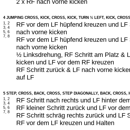
2 x RF nach vorne kicken
4 JUMPING CROSS, KICK, CROSS, KICK, TURN ½ LEFT, KICK, CROS
1, 2
RF vor dem LF hüpfend kreuzen und LF 
3, 4
nach vorne kicken
5, 6
7, 8
RF vor dem LF hüpfend kreuzen und LF 
nach vorne kicken
½ Linksdrehung, RF Schritt am Platz & 
kicken und LF vor dem RF kreuzen
RF Schritt zurück & LF nach vorne kick
auf LF
5 STEP, CROSS, BACK, CROSS, STEP DIAGONALLY, BACK, CROSS,
1, 2
RF Schritt nach rechts und LF hinter d
3, 4
RF kleiner Schritt zurück und LF vor de
5, 6
7, 8
RF Schritt schräg rechts zurück und LF S
RF vor dem LF kreuzen und Halten