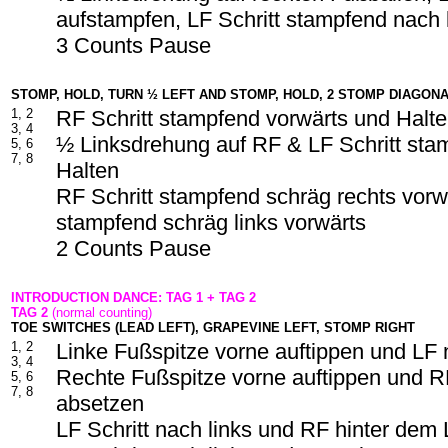
aufstampfen, LF Schritt stampfend nach 
3 Counts Pause
STOMP, HOLD, TURN ½ LEFT AND STOMP, HOLD, 2 STOMP DIAGON
1, 2
RF Schritt stampfend vorwärts und Halt
3, 4
½ Linksdrehung auf RF & LF Schritt sta
5, 6
7, 8
Halten
RF Schritt stampfend schräg rechts vorw
stampfend schräg links vorwärts
2 Counts Pause
INTRODUCTION DANCE: TAG 1 + TAG 2
TAG 2
(normal counting)
TOE SWITCHES (LEAD LEFT), GRAPEVINE LEFT, STOMP RIGHT
1, 2
Linke Fußspitze vorne auftippen und LF
3, 4
Rechte Fußspitze vorne auftippen und 
5, 6
7, 8
absetzen
LF Schritt nach links und RF hinter dem