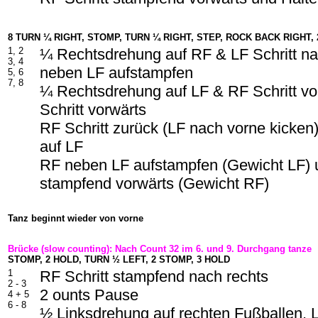
8 TURN ¼ RIGHT, STOMP, TURN ¼ RIGHT, STEP, ROCK BACK RIGHT,
1, 2
¼ Rechtsdrehung auf RF & LF Schritt na
3, 4
neben LF aufstampfen
5, 6
7, 8
¼ Rechtsdrehung auf LF & RF Schritt vo
Schritt vorwärts
RF Schritt zurück (LF nach vorne kicken
auf LF
RF neben LF aufstampfen (Gewicht LF) u
stampfend vorwärts
(Gewicht RF)
Tanz beginnt wieder von vorne
Brücke (slow counting): Nach Count 32 im 6. und 9. Durchgang tanze
STOMP, 2 HOLD, TURN ½ LEFT, 2 STOMP, 3 HOLD
1
RF Schritt stampfend nach rechts
2 - 3
2 ounts Pause
4 + 5
6 - 8
½ Linksdrehung auf rechten Fußballen,