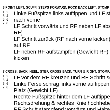
6 POINT LEFT, SCUFF, STEPS FORWARD, ROCK BACK LEFT, STOMP 
1, 2
Linke Fußspitze links auftippen und LF s
3, 4
nach vorne
5, 6
7, 8
LF Schritt vorwärts und RF neben LF a
RF)
LF Schritt zurück (RF nach vorne kicken
auf RF
LF neben RF aufstampfen (Gewicht RF) 
kicken
7 CROSS, BACK, HEEL, STEP, CROSS BACK, TURN ½ RIGHT, STOMP
1, 2
LF vor dem RF kreuzen und RF Schritt s
3, 4
Linke Ferse schräg links vorne auftippen
5, 6
7, 8
Platz
(Gewicht LF)
Rechte Fußspitze hinter dem LF auftipp
Rechtsdrehung & rechtes Knie hochheb
RF Schritt stampfend vorwärts und Halt