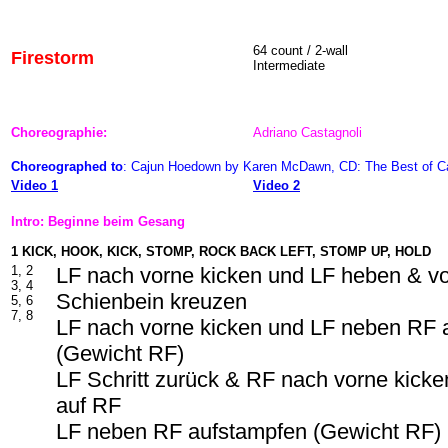
64 count / 2-wall
Firestorm
Intermediate
Choreographie:
Adriano Castagnoli
Choreographed to
: Cajun Hoedown by Karen McDawn, CD: The Best of Ca
Video 1
Video 2
Intro: Beginne beim Gesang
1 KICK, HOOK, KICK, STOMP, ROCK BACK LEFT, STOMP UP, HOLD
1, 2
LF nach vorne kicken und LF heben & v
3, 4
Schienbein kreuzen
5, 6
7, 8
LF nach vorne kicken und LF neben RF 
(Gewicht RF)
LF Schritt zurück & RF nach vorne kick
auf RF
LF neben RF aufstampfen (Gewicht RF) 