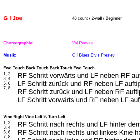
G I Joe
48
count / 2-wall / Beginner
Choreographie:
Val Reeves
Musik:
G I Blues Elvis Presley
Fwd Touch Back Touch Back Touch Fwd Touch
1, 2
RF Schritt vorwärts und LF neben RF au
3, 4
LF Schritt zurück und RF neben LF aufti
5, 6
7, 8
RF Schritt zurück und LF neben RF auft
LF Schritt vorwärts und RF neben LF auf
Vine Right Vine Left ¼ Turn Left
1, 2
RF Schritt nach rechts und LF hinter d
3, 4
RF Schritt nach rechts und linkes Knie 
5, 6
7, 8