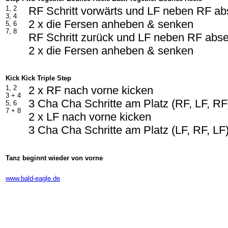
1, 2
RF Schritt vorwärts und LF neben RF ab
3, 4
2 x die Fersen anheben & senken
5, 6
7, 8
RF Schritt zurück und LF neben RF abs
2 x die Fersen anheben & senken
Kick Kick Triple Step
1, 2
2 x RF nach vorne kicken
3 +
4
3 Cha Cha Schritte am Platz (RF, LF, RF
5, 6
7 +
8
2 x LF nach vorne kicken
3 Cha Cha Schritte am Platz (LF, RF, LF
Tanz beginnt wieder von vorne
-
www.bald-eagle.de