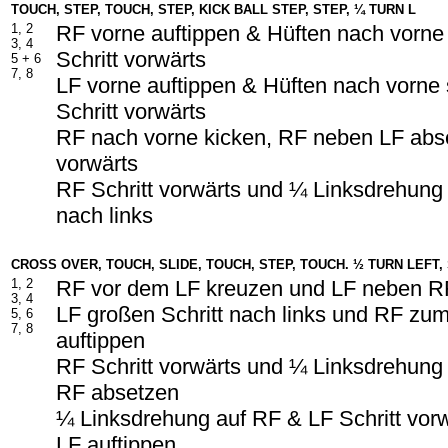
TOUCH, STEP, TOUCH, STEP, KICK BALL STEP, STEP, ¼ TURN L
1, 2
RF vorne auftippen & Hüften nach vorn
3, 4
Schritt vorwärts
5 +
6
7, 8
LF vorne auftippen & Hüften nach vorne
Schritt vorwärts
RF nach vorne kicken, RF neben LF abse
vorwärts
RF Schritt vorwärts und ¼ Linksdrehung 
nach links
CROSS OVER, TOUCH, SLIDE, TOUCH, STEP, TOUCH. ½ TURN LEFT,
1, 2
RF vor dem LF kreuzen und LF neben RF
3, 4
LF großen Schritt nach links und RF zu
5, 6
7, 8
auftippen
RF Schritt vorwärts und ¼ Linksdrehung
RF absetzen
¼ Linksdrehung auf RF & LF Schritt vor
LF auftippen