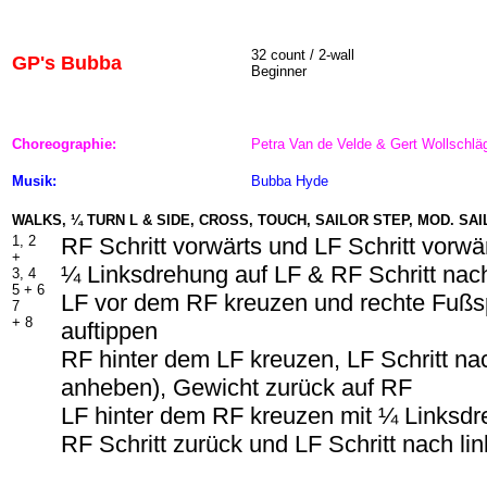
32 count / 2-wall
GP's Bubba
Beginner
Choreographie:
Petra Van de Velde & Gert Wollschlä
Musik:
Bubba Hyde
WALKS, ¼ TURN L & SIDE, CROSS, TOUCH, SAILOR STEP, MOD. SA
1, 2
RF Schritt vorwärts und LF Schritt vorwä
+
¼ Linksdrehung auf LF & RF Schritt nac
3, 4
5 +
6
LF vor dem RF kreuzen und rechte Fußsp
7
+ 8
auftippen
RF hinter dem LF kreuzen, LF Schritt na
anheben), Gewicht zurück auf RF
LF hinter dem RF kreuzen mit ¼ Linksd
RF Schritt zurück und LF Schritt nach lin