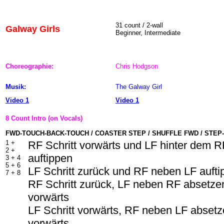
31 count / 2-wall
Galway Girls
Beginner, Intermediate
Choreographie:
Chris Hodgson
Musik:
The Galway Girl
Video 1
Video 1
8 Count Intro (on Vocals)
FWD-TOUCH-BACK-TOUCH / COASTER STEP / SHUFFLE FWD / STEP-
1 +
RF Schritt vorwärts und LF hinter dem 
2 +
auftippen
3 + 4
5 + 6
LF Schritt zurück und RF neben LF aufti
7 + 8
RF Schritt zurück, LF neben RF absetzen
vorwärts
LF Schritt vorwärts, RF neben LF absetze
vorwärts