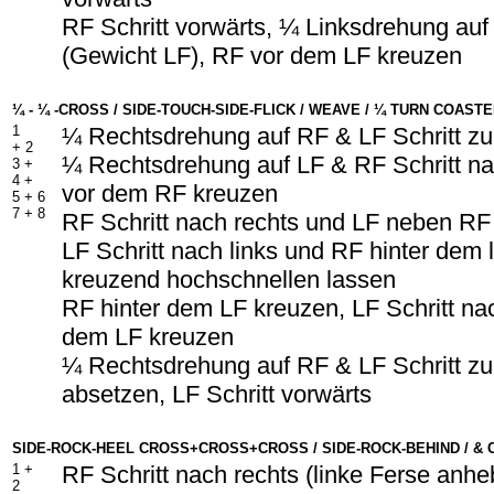
RF Schritt vorwärts, ¼ Linksdrehung auf
(Gewicht LF), RF vor dem LF kreuzen
¼ - ¼ -CROSS / SIDE-TOUCH-SIDE-FLICK / WEAVE / ¼ TURN COAST
1
¼ Rechtsdrehung auf RF & LF Schritt zu
+ 2
¼ Rechtsdrehung auf LF & RF Schritt na
3 +
4 +
vor dem RF kreuzen
5 + 6
7 + 8
RF Schritt nach rechts und LF neben RF
LF Schritt nach links und RF hinter dem 
kreuzend hochschnellen lassen
RF hinter dem LF kreuzen, LF Schritt nac
dem LF kreuzen
¼ Rechtsdrehung auf RF & LF Schritt z
absetzen, LF Schritt vorwärts
SIDE-ROCK-HEEL CROSS+CROSS+CROSS / SIDE-ROCK-BEHIND / &
1 +
RF Schritt nach rechts (linke Ferse anh
2