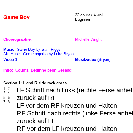
32 count / 4-wall
Game Boy
Beginner
Choreographie:
Michelle Wright
Music:
Game Boy by Sam Riggs
Alt. Music: One margarita by Luke Bryan
Video 1
Musikvideo
(Bryan)
Intro: Counts. Beginne beim Gesang
Section 1: L and R side rock cross
1, 2
LF Schritt nach links (rechte Ferse anh
3, 4
zurück auf RF
5, 6
7, 8
LF vor dem RF kreuzen und Halten
RF Schritt nach rechts (linke Ferse anh
zurück auf LF
RF vor dem LF kreuzen und Halten