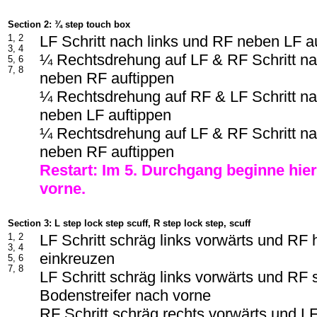
Section 2: ¾ step touch box
1, 2
LF Schritt nach links und RF neben LF a
3, 4
¼ Rechtsdrehung auf LF & RF Schritt na
5, 6
7, 8
neben RF auftippen
¼ Rechtsdrehung auf RF & LF Schritt na
neben LF auftippen
¼ Rechtsdrehung auf LF & RF Schritt na
neben RF auftippen
Restart: Im 5. Durchgang beginne hie
vorne.
Section 3: L step lock step scuff, R step lock step, scuff
1, 2
LF Schritt schräg links vorwärts und RF 
3, 4
einkreuzen
5, 6
7, 8
LF Schritt schräg links vorwärts und RF 
Bodenstreifer nach vorne
RF Schritt schräg rechts vorwärts und L