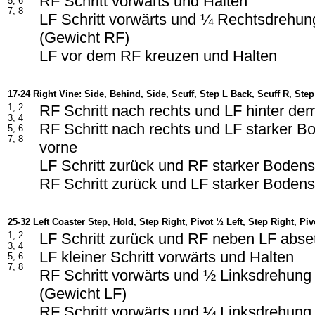
RF Schritt vorwärts und Halten
5, 6
7, 8
LF Schritt vorwärts und ¼ Rechtsdrehun
(Gewicht RF)
LF vor dem RF kreuzen und Halten
17-24 Right Vine: Side, Behind, Side, Scuff, Step L Back, Scuff R, Step
1, 2
RF Schritt nach rechts und LF hinter d
3, 4
RF Schritt nach rechts und LF starker Bo
5, 6
7, 8
vorne
LF Schritt zurück und RF starker Bodens
RF Schritt zurück und LF starker Bodens
25-32 Left Coaster Step, Hold, Step Right, Pivot ½ Left, Step Right, Piv
1, 2
LF Schritt zurück und RF neben LF abse
3, 4
LF kleiner Schritt vorwärts und Halten
5, 6
7, 8
RF Schritt vorwärts und ½ Linksdrehung
(Gewicht LF)
RF Schritt vorwärts und ¼ Linksdrehung