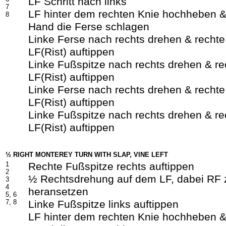
LF Schritt nach links
7
LF hinter dem rechten Knie hochheben &
8
Hand die Ferse schlagen
Linke Ferse nach rechts drehen & recht
LF(Rist) auftippen
Linke Fußspitze nach rechts drehen & r
LF(Rist) auftippen
Linke Ferse nach rechts drehen & recht
LF(Rist) auftippen
Linke Fußspitze nach rechts drehen & r
LF(Rist) auftippen
½ RIGHT MONTEREY TURN WITH SLAP, VINE LEFT
1
Rechte Fußspitze rechts auftippen
2
½ Rechtsdrehung auf dem LF, dabei RF
3
4
heransetzen
5, 6
7, 8
Linke Fußspitze links auftippen
LF hinter dem rechten Knie hochheben &