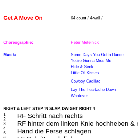
Get A Move On
64
count / 4-wall /
Choreographie:
Peter Metelnick
Musik:
Some Days You Gotta Dance
You're Gonna Miss Me
Hide & Seek
Little Ol' Kisses
Cowboy Cadillac
Lay The Heartache Down
Whatever
RIGHT & LEFT STEP 'N SLAP, DWIGHT RIGHT 4
1
RF Schritt nach rechts
2
RF hinter dem linken Knie hochheben & m
3
4
Hand die Ferse schlagen
5
6