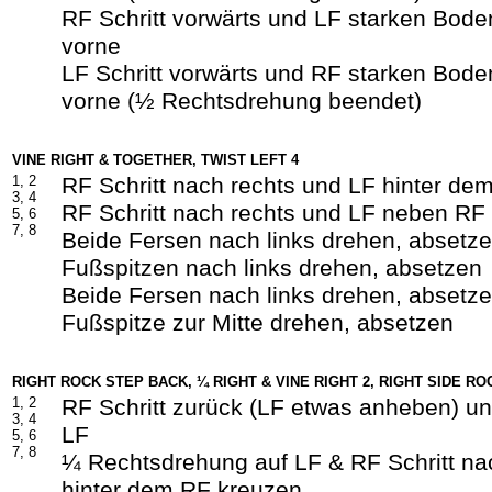
RF Schritt vorwärts und LF starken Boden
vorne
LF Schritt vorwärts und RF starken Boden
vorne (½ Rechtsdrehung beendet)
VINE RIGHT & TOGETHER, TWIST LEFT 4
1, 2
RF Schritt nach rechts und LF hinter de
3, 4
RF Schritt nach rechts und LF neben RF
5, 6
7, 8
Beide Fersen nach links drehen, absetz
Fußspitzen nach links drehen, absetzen
Beide Fersen nach links drehen, absetz
Fußspitze zur Mitte drehen, absetzen
RIGHT ROCK STEP BACK, ¼ RIGHT & VINE RIGHT 2, RIGHT SIDE RO
1, 2
RF Schritt zurück (LF etwas anheben) un
3, 4
LF
5, 6
7, 8
¼ Rechtsdrehung auf LF & RF Schritt na
hinter dem RF kreuzen