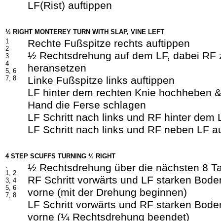
LF(Rist) auftippen
½ RIGHT MONTEREY TURN WITH SLAP, VINE LEFT
1
Rechte Fußspitze rechts auftippen
2
½ Rechtsdrehung auf dem LF, dabei RF
3
4
heransetzen
5, 6
7, 8
Linke Fußspitze links auftippen
LF hinter dem rechten Knie hochheben &
Hand die Ferse schlagen
LF Schritt nach links und RF hinter dem
LF Schritt nach links und RF neben LF a
4 STEP SCUFFS TURNING ½ RIGHT
.
½ Rechtsdrehung über die nächsten 8 Ta
1, 2
RF Schritt vorwärts und LF starken Boden
3, 4
5, 6
vorne (mit der Drehung beginnen)
7, 8
LF Schritt vorwärts und RF starken Boden
vorne (¼ Rechtsdrehung beendet)