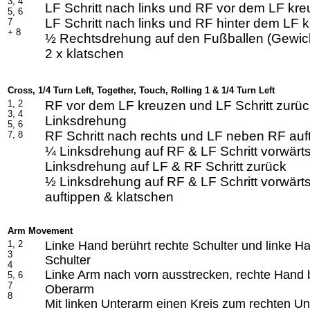
3, 4
LF Schritt nach links und RF vor dem LF kr
5,
6
LF Schritt nach links und RF hinter dem LF 
7
+ 8
½ Rechtsdrehung auf den Fußballen (Gewic
2 x klatschen
Cross, 1/4 Turn Left, Together, Touch, Rolling 1 & 1/4 Turn Left
1,
2
RF vor dem LF kreuzen und LF Schritt zurüc
3,
4
Linksdrehung
5,
6
RF Schritt nach rechts und LF neben RF auf
7,
8
¼ Linksdrehung auf RF & LF Schritt vorwärt
Linksdrehung auf LF & RF Schritt zurück
½ Linksdrehung auf RF & LF Schritt vorwär
auftippen & klatschen
Arm Movement
1,
2
Linke Hand berührt rechte Schulter und linke Ha
3
Schulter
4
Linke Arm nach vorn ausstrecken, rechte Hand b
5,
6
7
Oberarm
8
Mit linken Unterarm einen Kreis zum rechten 