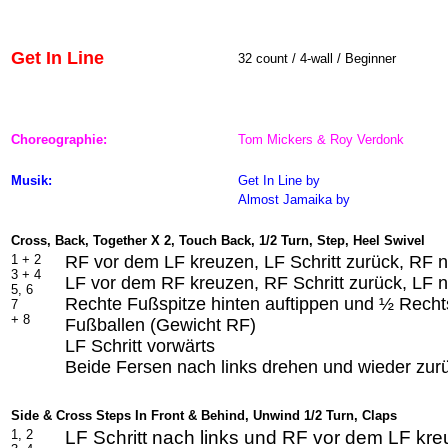
Get In Line
32 count / 4-wall / Beginner
Choreographie:
Tom Mickers & Roy Verdonk
Musik:
Get In Line
by
Almost Jamaika by
Cross, Back, Together X 2, Touch Back, 1/2 Turn, Step, Heel Swivel
1 + 2
RF vor dem LF kreuzen, LF Schritt zurück, RF 
3 + 4
LF vor dem RF kreuzen, RF Schritt zurück, LF
5, 6
Rechte Fußspitze hinten auftippen und ½ Rech
7
+ 8
Fußballen (Gewicht RF)
LF Schritt vorwärts
Beide Fersen nach links drehen und wieder zurü
Side & Cross Steps In Front & Behind, Unwind 1/2 Turn, Claps
1,
2
LF Schritt nach links und RF vor dem LF kr