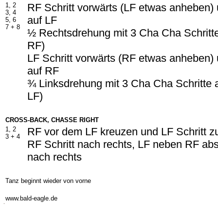
1, 2
RF Schritt vorwärts (LF etwas anheben)
3, 4
auf LF
5, 6
7 +
8
½ Rechtsdrehung mit 3 Cha Cha Schritte
RF)
LF Schritt vorwärts (RF etwas anheben)
auf RF
¾ Linksdrehung mit 3 Cha Cha Schritte a
LF)
CROSS-BACK, CHASSE RIGHT
1, 2
RF vor dem LF kreuzen und LF Schritt z
3 +
4
RF Schritt nach rechts, LF neben RF abs
nach rechts
Tanz beginnt wieder von vorne
-
www.bald-eagle.de