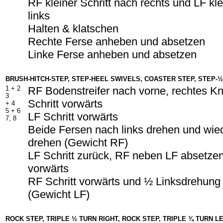
RF kleiner Schritt nach rechts und LF kle
links
Halten & klatschen
Rechte Ferse anheben und absetzen
Linke Ferse anheben und absetzen
BRUSH-HITCH-STEP, STEP-HEEL SWIVELS, COASTER STEP, STEP-
1 +
2
RF Bodenstreifer nach vorne, rechtes K
3
Schritt vorwärts
+
4
5 +
6
LF Schritt vorwärts
7, 8
Beide Fersen nach links drehen und wied
drehen (Gewicht RF)
LF Schritt zurück, RF neben LF absetzen
vorwärts
RF Schritt vorwärts und ½ Linksdrehung
(Gewicht LF)
ROCK STEP, TRIPLE ½ TURN RIGHT, ROCK STEP, TRIPLE ¾ TURN L