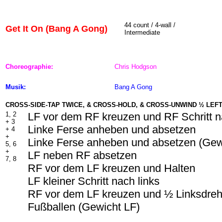
44
count / 4-wall /
Get It On (Bang A Gong)
Intermediate
Choreographie:
Chris Hodgson
Musik:
Bang A Gong
CROSS-SIDE-TAP TWICE, & CROSS-HOLD, & CROSS-UNWIND ½ LEF
1, 2
LF vor dem RF kreuzen und RF Schritt n
+
3
Linke Ferse anheben und absetzen
+ 4
+
Linke Ferse anheben und absetzen (Gew
5, 6
+
LF neben RF absetzen
7, 8
RF vor dem LF kreuzen und Halten
LF kleiner Schritt nach links
RF vor dem LF kreuzen und ½ Linksdreh
Fußballen (Gewicht LF)