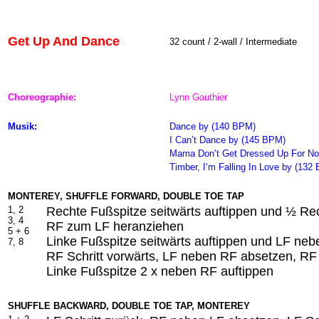
Get Up And Dance
32 count / 2-wall / Intermediate
Choreographie:
Lynn Gauthier
Musik:
Dance
by (140 BPM)
I Can’t Dance by (145 BPM)
Mama Don’t Get Dressed Up For No
Timber, I‘m Falling In Love
by (132 
MONTEREY, SHUFFLE FORWARD, DOUBLE TOE TAP
1, 2
Rechte Fußspitze seitwärts auftippen und ½ Re
3, 4
RF zum LF heranziehen
5 + 6
Linke Fußspitze seitwärts auftippen und LF ne
7, 8
RF Schritt vorwärts, LF neben RF absetzen, RF 
Linke Fußspitze 2 x neben RF auftippen
SHUFFLE BACKWARD, DOUBLE TOE TAP, MONTEREY