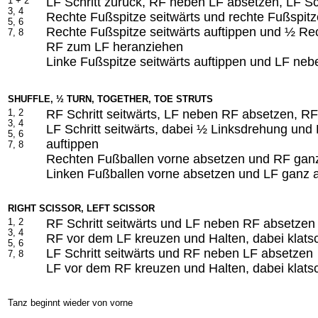
1 + 2
LF Schritt zurück, RF neben LF absetzen, LF Sc
3, 4
Rechte Fußspitze seitwärts und rechte Fußspit
5, 6
Rechte Fußspitze seitwärts auftippen und ½ Re
7, 8
RF zum LF heranziehen
Linke Fußspitze seitwärts auftippen und LF ne
SHUFFLE, ½ TURN, TOGETHER, TOE STRUTS
1, 2
RF Schritt seitwärts, LF neben RF absetzen, RF 
3, 4
LF Schritt seitwärts, dabei ½ Linksdrehung un
5, 6
auftippen
7, 8
Rechten Fußballen vorne absetzen und RF gan
Linken Fußballen vorne absetzen und LF ganz 
RIGHT SCISSOR, LEFT SCISSOR
1, 2
RF Schritt seitwärts und LF neben RF absetzen
3, 4
RF vor dem LF kreuzen und Halten, dabei klats
5, 6
LF Schritt seitwärts und RF neben LF absetzen
7, 8
LF vor dem RF kreuzen und Halten, dabei klats
Tanz beginnt wieder von vorne
-