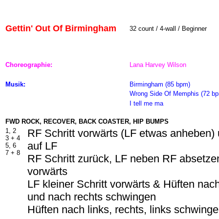
Gettin' Out Of Birmingham
32 count / 4-wall / Beginner
Choreographie:
Lana Harvey Wilson
Musik:
Birmingham (85 bpm)
Wrong Side Of Memphis (72 b
I tell me ma
FWD ROCK, RECOVER, BACK COASTER, HIP BUMPS
1, 2
RF Schritt vorwärts (LF etwas anheben)
3 + 4
auf LF
5, 6
7 +
8
RF Schritt zurück, LF neben RF absetzen
vorwärts
LF kleiner Schritt vorwärts & Hüften nac
und nach rechts schwingen
Hüften nach links, rechts, links schwing