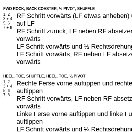
FWD ROCK, BACK COASTER, ½ PIVOT, SHUFFLE
1, 2
RF Schritt vorwärts (LF etwas anheben)
3 + 4
auf LF
5, 6
7 +
8
RF Schritt zurück, LF neben RF absetzen
vorwärts
LF Schritt vorwärts und ½ Rechtsdrehun
LF Schritt vorwärts, RF neben LF absetze
vorwärts
HEEL, TOE, SHUFFLE, HEEL, TOE, ¼ PIVOT
1, 2
Rechte Ferse vorne auftippen und rechte
3 +
4
auftippen
5, 6
7, 8
RF Schritt vorwärts, LF neben RF absetz
vorwärts
Linke Ferse vorne auftippen und linke Fu
auftippen
LF Schritt vorwärts und ¼ Rechtsdrehun