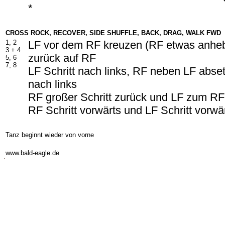
*
CROSS ROCK, RECOVER, SIDE SHUFFLE, BACK, DRAG, WALK FWD
1, 2
LF vor dem RF kreuzen (RF etwas anhe
3 +
4
zurück auf RF
5, 6
7, 8
LF Schritt nach links, RF neben LF abset
nach links
RF großer Schritt zurück und LF zum R
RF Schritt vorwärts und LF Schritt vorwä
Tanz beginnt wieder von vorne
-
www.bald-eagle.de