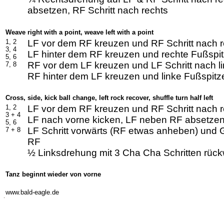
absetzen, RF Schritt nach rechts
Weave right with a point, weave left with a point
1, 2
LF vor dem RF kreuzen und RF Schritt nach r
3, 4
LF hinter dem RF kreuzen und rechte Fußspit
5, 6
RF vor dem LF kreuzen und LF Schritt nach l
7, 8
RF hinter dem LF kreuzen und linke Fußspitze
Cross, side, kick ball change, left rock recover, shuffle turn half left
1, 2
LF vor dem RF kreuzen und RF Schritt nach r
3 +
4
LF nach vorne kicken, LF neben RF absetzen,
5, 6
LF Schritt vorwärts (RF etwas anheben) und 
7 +
8
RF
½ Linksdrehung mit 3 Cha Cha Schritten rückw
Tanz beginnt wieder von vorne
-
www.bald-eagle.de