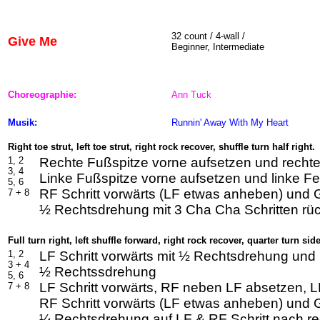
32
count / 4-wall /
Give Me
Beginner, Intermediate
Choreographie:
Ann Tuck
Musik:
Runnin' Away With My Heart
Right toe strut, left toe strut, right rock recover, shuffle turn half right.
1,
2
Rechte Fußspitze vorne aufsetzen und recht
3, 4
Linke Fußspitze vorne aufsetzen und linke F
5, 6
RF Schritt vorwärts (LF etwas anheben) und 
7 +
8
½ Rechtsdrehung mit 3 Cha Cha Schritten rüc
Full turn right, left shuffle forward, right rock recover, quarter turn sid
1, 2
LF Schritt vorwärts mit ½ Rechtsdrehung und 
3 + 4
½ Rechtssdrehung
5, 6
LF Schritt vorwärts, RF neben LF absetzen, LF
7 +
8
RF Schritt vorwärts (LF etwas anheben) und 
¼ Rechtsdrehung auf LF & RF Schritt nach r