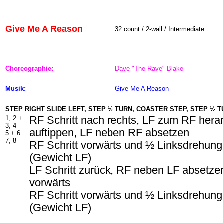
Give Me A Reason
32 count / 2-wall / Intermediate
Choreographie:
Dave "The Rave" Blake
Musik:
Give Me A Reason
STEP RIGHT SLIDE LEFT, STEP ½ TURN, COASTER STEP, STEP ½ 
1, 2 +
RF Schritt nach rechts, LF zum RF hera
3, 4
auftippen, LF neben RF absetzen
5 +
6
7, 8
RF Schritt vorwärts und ½ Linksdrehung
(Gewicht LF)
LF Schritt zurück, RF neben LF absetzen
vorwärts
RF Schritt vorwärts und ½ Linksdrehung
(Gewicht LF)