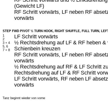
RF Schritt vorwärts und ½ Linksdrehung
(Gewicht LF)
RF Schritt vorwärts, LF neben RF absetz
vorwärts
STEP FWD PIVOT ½ TURN HOOK, RIGHT SHUFFLE, FULL TURN, LE
1
LF Schritt vorwärts
2
½ Rechtsdrehung auf LF & RF heben & 
3 +
4
5, 6
Schienbein kreuzen
7 +
8
RF Schritt vorwärts, LF neben RF absetz
vorwärts
½ Rechtsdrehung auf RF & LF Schritt z
Rechtsdrehung auf LF & RF Schritt vorw
LF Schritt vorwärts, RF neben LF absetz
vorwärts
Tanz beginnt wieder von vorne