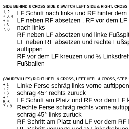
SIDE BEHIND & CROSS SIDE & SWITCH LEFT SIDE & RIGHT, CROSS
1, 2
LF Schritt nach links und RF hinter dem
+
3, 4
LF neben RF absetzen , RF vor dem LF k
+
5
+ 6
nach links
7, 8
RF neben LF absetzen und linke Fußspit
LF neben RF absetzen und rechte Fußsp
auftippen
RF vor dem LF kreuzen und ½ Linksdre
Fußballen
(VAUDEVILLES) RIGHT HEEL & CROSS, LEFT HEEL & CROSS, STEP
+
1
Linke Ferse schräg links vorne auftippen
+ 2
schräg 45° rechts zurück
+ 3
+ 4
LF Schritt am Platz und RF vor dem LF 
5, 6
7 +
8
Rechte Ferse schräg rechts vorne auftip
schräg 45° links zurück
RF Schritt am Platz und LF vor dem RF