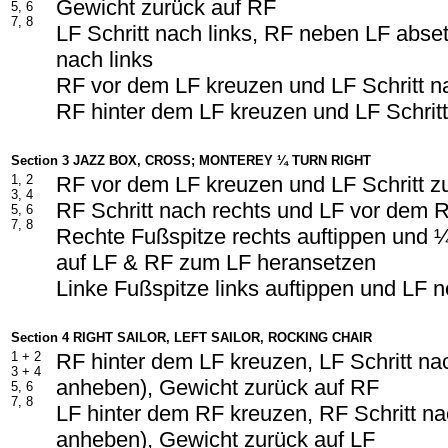
Gewicht zurück auf RF
5, 6
7, 8
LF Schritt nach links, RF neben LF abset
nach links
RF vor dem LF kreuzen und LF Schritt na
RF hinter dem LF kreuzen und LF Schritt
Section 3 JAZZ BOX, CROSS; MONTEREY ¼ TURN RIGHT
1, 2
RF vor dem LF kreuzen und LF Schritt z
3, 4
RF Schritt nach rechts und LF vor dem 
5, 6
7, 8
Rechte Fußspitze rechts auftippen und
auf LF & RF zum LF heransetzen
Linke Fußspitze links auftippen und LF
Section 4 RIGHT SAILOR, LEFT SAILOR, ROCKING CHAIR
1 + 2
RF hinter dem LF kreuzen, LF Schritt na
3 + 4
anheben), Gewicht zurück auf RF
5, 6
7, 8
LF hinter dem RF kreuzen, RF Schritt na
anheben), Gewicht zurück auf LF