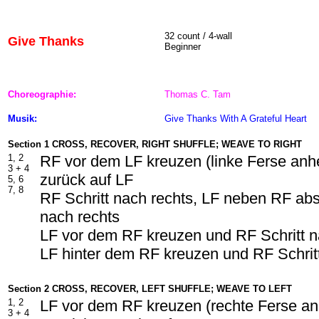
32 count / 4-wall
Give Thanks
Beginner
Choreographie:
Thomas C. Tam
Musik:
Give Thanks With A Grateful Heart
Section 1 CROSS, RECOVER, RIGHT SHUFFLE; WEAVE TO RIGHT
1, 2
RF vor dem LF kreuzen (linke Ferse an
3 + 4
zurück auf LF
5, 6
7, 8
RF Schritt nach rechts, LF neben RF abs
nach rechts
LF vor dem RF kreuzen und RF Schritt n
LF hinter dem RF kreuzen und RF Schrit
Section 2 CROSS, RECOVER, LEFT SHUFFLE; WEAVE TO LEFT
1, 2
LF vor dem RF kreuzen (rechte Ferse a
3 + 4