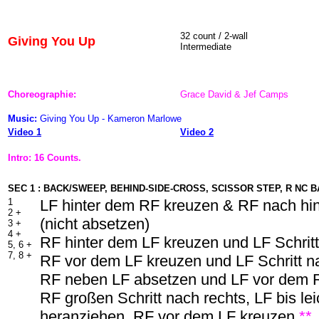
32 count / 2-wall
Giving You Up
Intermediate
Choreographie:
Grace David & Jef Camps
Music:
Giving You Up - Kameron Marlowe
Video 1
Video 2
Intro: 16 Counts.
SEC 1 : BACK/SWEEP, BEHIND-SIDE-CROSS, SCISSOR STEP, R NC B
1
LF hinter dem RF kreuzen & RF nach hi
2 +
(nicht absetzen)
3 +
4 +
RF hinter dem LF kreuzen und LF Schritt
5, 6 +
7, 8 +
RF vor dem LF kreuzen und LF Schritt n
RF neben LF absetzen und LF vor dem
RF großen Schritt nach rechts, LF bis lei
heranziehen, RF vor dem LF kreuzen
**