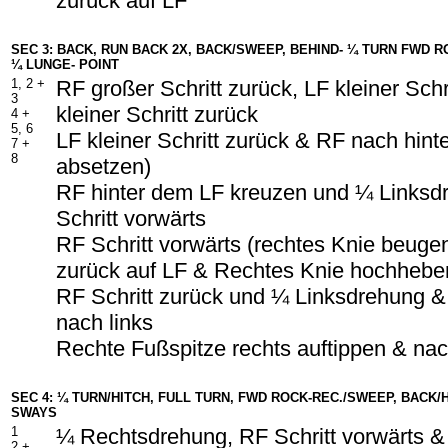
zurück auf LF
SEC 3: BACK, RUN BACK 2X, BACK/SWEEP, BEHIND- ¼ TURN FWD 
¼ LUNGE- POINT
1, 2 +
RF großer Schritt zurück, LF kleiner Schr
3
kleiner Schritt zurück
4 +
5, 6
LF kleiner Schritt zurück & RF nach hint
7 +
8
absetzen)
RF hinter dem LF kreuzen und ¼ Linksd
Schritt vorwärts
RF Schritt vorwärts (rechtes Knie beuge
zurück auf LF & Rechtes Knie hochhebe
RF Schritt zurück und ¼ Linksdrehung &
nach links
Rechte Fußspitze rechts auftippen & nac
SEC 4: ¼ TURN/HITCH, FULL TURN, FWD ROCK-REC./SWEEP, BACK/H
SWAYS
1
¼ Rechtsdrehung, RF Schritt vorwärts & 
2 +