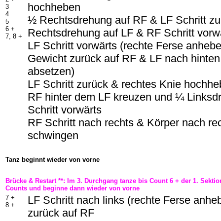
hochheben
3
4
½ Rechtsdrehung auf RF & LF Schritt z
5
6 +
Rechtsdrehung auf LF & RF Schritt vorw
7, 8 +
LF Schritt vorwärts (rechte Ferse anheb
Gewicht zurück auf RF & LF nach hinten
absetzen)
LF Schritt zurück & rechtes Knie hochh
RF hinter dem LF kreuzen und ¼ Linksd
Schritt vorwärts
RF Schritt nach rechts & Körper nach rech
schwingen
Tanz beginnt wieder von vorne
Brücke & Restart **: Im 3. Durchgang tanze bis Count 6 + der 1. Sekti
Counts und beginne dann wieder von vorne
7 +
LF Schritt nach links (rechte Ferse anh
8 +
zurück auf RF