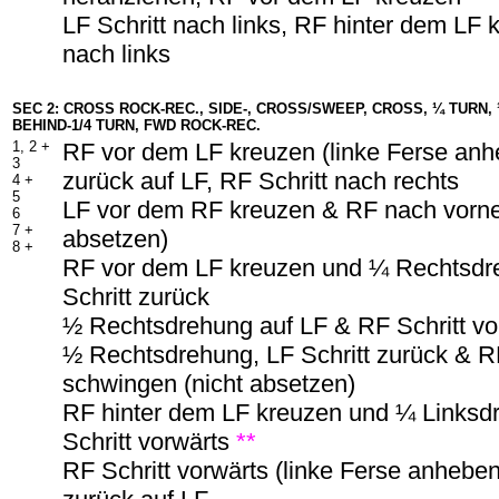
LF Schritt nach links, RF hinter dem LF k
nach links
SEC 2: CROSS ROCK-REC., SIDE-, CROSS/SWEEP, CROSS, ¼ TURN,
BEHIND-1/4 TURN, FWD ROCK-REC.
1, 2 +
RF vor dem LF kreuzen (linke Ferse anh
3
zurück auf LF, RF Schritt nach rechts
4 +
5
LF vor dem RF kreuzen & RF nach vorne
6
7 +
absetzen)
8 +
RF vor dem LF kreuzen und ¼ Rechtsdr
Schritt zurück
½ Rechtsdrehung auf LF & RF Schritt v
½ Rechtsdrehung, LF Schritt zurück & R
schwingen (nicht absetzen)
RF hinter dem LF kreuzen und ¼ Linksd
Schritt vorwärts
**
RF Schritt vorwärts (linke Ferse anhebe