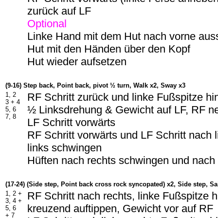
zurück auf LF
Optional
Linke Hand mit dem Hut nach vorne aus
Hut mit den Händen über den Kopf
Hut wieder aufsetzen
(9-16) Step back, Point back, pivot ½ turn, Walk x2, Sway x3
1, 2
RF Schritt zurück und linke Fußspitze hi
3 + 4
½ Linksdrehung & Gewicht auf LF, RF n
5, 6
7, 8
LF Schritt vorwärts
RF Schritt vorwärts und LF Schritt nach 
links schwingen
Hüften nach rechts schwingen und nach
(17-24) (Side step, Point back cross rock syncopated) x2, Side step, S
1, 2 +
RF Schritt nach rechts, linke Fußspitze 
3, 4 +
kreuzend auftippen, Gewicht vor auf RF
5, 6
+ 7