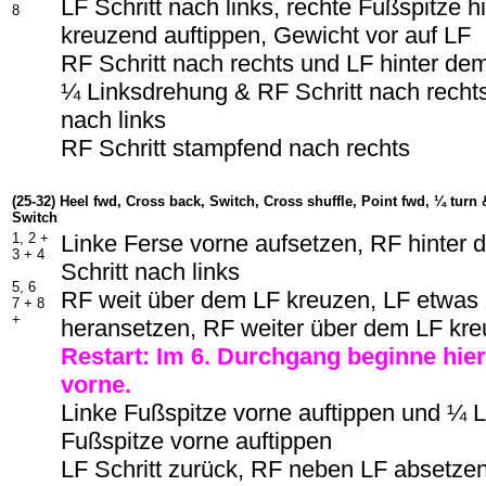
LF Schritt nach links, rechte Fußspitze 
8
kreuzend auftippen, Gewicht vor auf LF
RF Schritt nach rechts und LF hinter d
¼ Linksdrehung & RF Schritt nach rechts
nach links
RF Schritt stampfend nach rechts
(25-32) Heel fwd, Cross back, Switch, Cross shuffle, Point fwd, ¼ turn 
Switch
1, 2 +
Linke Ferse vorne aufsetzen, RF hinter
3 + 4
Schritt nach links
5, 6
RF weit über dem LF kreuzen, LF etwa
7 + 8
+
heransetzen, RF weiter über dem LF kr
Restart: Im 6. Durchgang beginne hie
vorne.
Linke Fußspitze vorne auftippen und ¼ L
Fußspitze vorne auftippen
LF Schritt zurück, RF neben LF absetzen