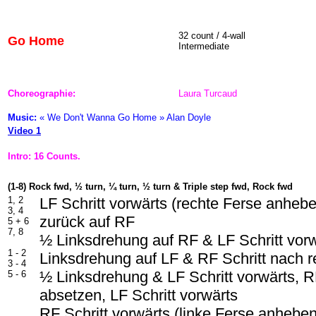
32 count / 4-wall
Go Home
Intermediate
Choreographie:
Laura Turcaud
Music:
« We Don't Wanna Go Home » Alan Doyle
Video 1
Intro: 16 Counts.
(1-8) Rock fwd, ½ turn, ¼ turn, ½ turn & Triple step fwd, Rock fwd
1, 2
LF Schritt vorwärts (rechte Ferse anheb
3, 4
zurück auf RF
5 + 6
7, 8
½ Linksdrehung auf RF & LF Schritt vor
1 - 2
Linksdrehung auf LF & RF Schritt nach 
3 - 4
½ Linksdrehung & LF Schritt vorwärts, 
5 - 6
absetzen, LF Schritt vorwärts
RF Schritt vorwärts (linke Ferse anhebe