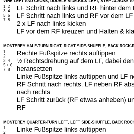
VINE LEFT AND CROSS, DOUBLE SIDE-KICK LEFT, STEP ACROSS A
1, 2
LF Schritt nach links und RF hinter dem
3, 4
LF Schritt nach links und RF vor dem LF
5, 6
7, 8
2 x LF nach links kicken
LF vor dem RF kreuzen und Halten & kl
MONTEREY HALF-TURN RIGHT, RIGHT SIDE-SHUFFLE, BACK ROCK
1
Rechte Fußspitze rechts auftippen
2
½ Rechtsdrehung auf dem LF, dabei de
3, 4
5 +
6
heransetzen
7, 8
Linke Fußspitze links auftippen und LF
RF Schritt nach rechts, LF neben RF abs
nach rechts
LF Schritt zurück (RF etwas anheben) u
RF
MONTEREY QUARTER-TURN LEFT, LEFT SIDE-SHUFFLE, BACK RO
1
Linke Fußspitze links auftippen
2