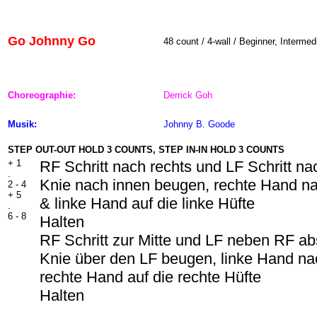
Go Johnny Go
48
count / 4-wall / Beginner, Intermed
Choreographie:
Derrick Goh
Musik:
Johnny B. Goode
STEP OUT-OUT HOLD 3 COUNTS, STEP IN-IN HOLD 3 COUNTS
+
1
RF Schritt nach rechts und LF Schritt nac
.
Knie nach innen beugen, rechte Hand na
2 -
4
+
5
& linke Hand auf die linke Hüfte
.
6 -
8
Halten
RF Schritt zur Mitte und LF neben RF ab
Knie über den LF beugen, linke Hand nac
rechte Hand auf die rechte Hüfte
Halten