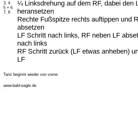
¼ Linksdrehung auf dem RF, dabei den
3, 4
5 +
6
heransetzen
7, 8
Rechte Fußspitze rechts auftippen und 
absetzen
LF Schritt nach links, RF neben LF abset
nach links
RF Schritt zurück (LF etwas anheben) u
LF
Tanz beginnt wieder von vorne
-
www.bald-eagle.de