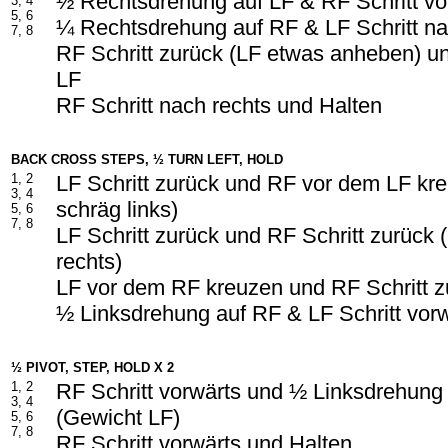
½ Rechtsdrehung auf LF & RF Schritt vo
3, 4
5, 6
¼ Rechtsdrehung auf RF & LF Schritt na
7, 8
RF Schritt zurück (LF etwas anheben) u
LF
RF Schritt nach rechts und Halten
BACK CROSS STEPS, ½ TURN LEFT, HOLD
1, 2
LF Schritt zurück und RF vor dem LF kr
3, 4
schräg links)
5, 6
7, 8
LF Schritt zurück und RF Schritt zurück
rechts)
LF vor dem RF kreuzen und RF Schritt z
½ Linksdrehung auf RF & LF Schritt vor
½ PIVOT, STEP, HOLD X 2
1, 2
RF Schritt vorwärts und ½ Linksdrehung
3, 4
(Gewicht LF)
5, 6
7, 8
RF Schritt vorwärts und Halten