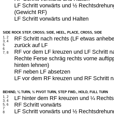
LF Schritt vorwärts und ½ Rechtsdrehun
(Gewicht RF)
LF Schritt vorwärts und Halten
SIDE ROCK STEP, CROSS; SIDE, HEEL, PLACE, CROSS, SIDE
1, 2
RF Schritt nach rechts (LF etwas anheb
3, 4
zurück auf LF
5
6
RF vor dem LF kreuzen und LF Schritt na
7, 8
Rechte Ferse schräg rechts vorne aufti
hinten lehnen)
RF neben LF absetzen
LF vor dem RF kreuzen und RF Schritt n
BEHIND, ¼ TURN, ½ PIVOT TURN, STEP FWD., HOLD, FULL TURN
1, 2
LF hinter dem RF kreuzen und ¼ Rechts
3, 4
RF Schritt vorwärts
5, 6
7
LF Schritt vorwärts und ½ Rechtsdrehun
8