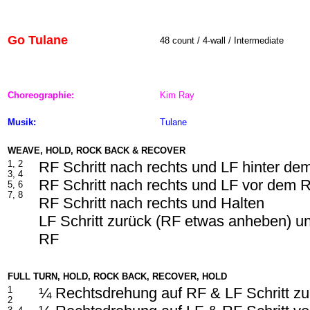
Go Tulane
48
count / 4-wall / Intermediate
Choreographie:
Kim Ray
Musik:
Tulane
WEAVE, HOLD, ROCK BACK & RECOVER
1, 2
RF Schritt nach rechts und LF hinter d
3, 4
RF Schritt nach rechts und LF vor dem 
5, 6
7, 8
RF Schritt nach rechts und Halten
LF Schritt zurück (RF etwas anheben) u
RF
FULL TURN, HOLD, ROCK BACK, RECOVER, HOLD
1
¼ Rechtsdrehung auf RF & LF Schritt zu
2