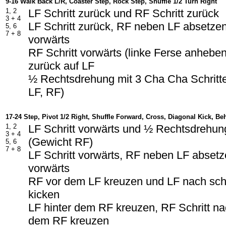
9-16 Walk Back L/R, Coaster Step, Rock Step, Shuffle 1/2 Turn Right
1, 2
LF Schritt zurück und RF Schritt zurück
3 + 4
LF Schritt zurück, RF neben LF absetzen
5, 6
7 + 8
vorwärts
RF Schritt vorwärts (linke Ferse anhebe
zurück auf LF
½ Rechtsdrehung mit 3 Cha Cha Schritte
LF, RF)
17-24 Step, Pivot 1/2 Right, Shuffle Forward, Cross, Diagonal Kick, B
1, 2
LF Schritt vorwärts und ½ Rechtsdrehun
3 + 4
(Gewicht RF)
5, 6
7 + 8
LF Schritt vorwärts, RF neben LF absetze
vorwärts
RF vor dem LF kreuzen und LF nach schr
kicken
LF hinter dem RF kreuzen, RF Schritt na
dem RF kreuzen