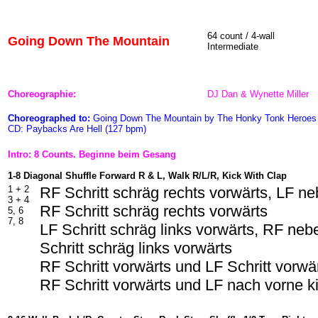
64 count / 4-wall
Going Down The Mountain
Intermediate
Choreographie:
DJ Dan & Wynette Miller
Choreographed to:
Going Down The Mountain by The Honky Tonk Heroes
CD: Paybacks Are Hell (127 bpm)
Intro: 8 Counts. Beginne beim Gesang
1-8 Diagonal Shuffle Forward R & L, Walk R/L/R, Kick With Clap
1 + 2
RF Schritt schräg rechts vorwärts, LF n
3 + 4
RF Schritt schräg rechts vorwärts
5, 6
7, 8
LF Schritt schräg links vorwärts, RF ne
Schritt schräg links vorwärts
RF Schritt vorwärts und LF Schritt vorwä
RF Schritt vorwärts und LF nach vorne k