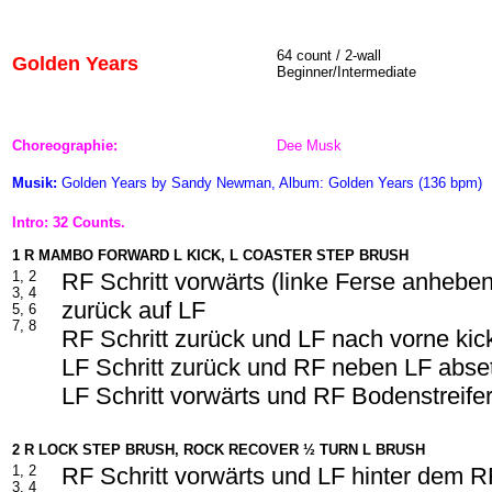
64 count / 2-wall
Golden Years
Beginner/Intermediate
Choreographie:
Dee Musk
Musik:
Golden Years by Sandy Newman, Album: Golden Years (136 bpm)
Intro: 32 Counts.
1 R MAMBO FORWARD L KICK, L COASTER STEP BRUSH
1, 2
RF Schritt vorwärts (linke Ferse anhebe
3, 4
zurück auf LF
5, 6
7, 8
RF Schritt zurück und LF nach vorne kic
LF Schritt zurück und RF neben LF abse
LF Schritt vorwärts und RF Bodenstreife
2 R LOCK STEP BRUSH, ROCK RECOVER ½ TURN L BRUSH
1, 2
RF Schritt vorwärts und LF hinter dem 
3, 4