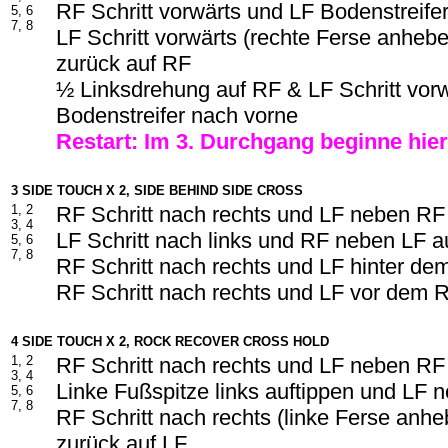
RF Schritt vorwärts und LF Bodenstreife
5, 6
7, 8
LF Schritt vorwärts (rechte Ferse anheb
zurück auf RF
½ Linksdrehung auf RF & LF Schritt vor
Bodenstreifer nach vorne
Restart: Im 3. Durchgang beginne hie
3 SIDE TOUCH X 2, SIDE BEHIND SIDE CROSS
1, 2
RF Schritt nach rechts und LF neben RF
3, 4
LF Schritt nach links und RF neben LF a
5, 6
7, 8
RF Schritt nach rechts und LF hinter d
RF Schritt nach rechts und LF vor dem 
4 SIDE TOUCH X 2, ROCK RECOVER CROSS HOLD
1, 2
RF Schritt nach rechts und LF neben RF
3, 4
Linke Fußspitze links auftippen und LF
5, 6
7, 8
RF Schritt nach rechts (linke Ferse anh
zurück auf LF