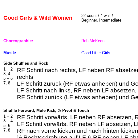
32
count / 4-wall /
Good Girls & Wild Women
Beginner, Intermediate
Choreographie:
Rob McKean
Musik:
Good Little Girls
Side Shuffles and Rock
1 +
2
RF Schritt nach rechts, LF neben RF absetzen
3, 4
rechts
5 +
6
LF Schritt zurück (RF etwas anheben) und Ge
7, 8
LF Schritt nach links, RF neben LF absetzen, 
RF Schritt zurück (LF etwas anheben) und Ge
Shuffle Forward, Mule Kick, ½ Pivot & Touch
1 +
2
RF Schritt vorwärts, LF neben RF absetzen, R
3 +
4
LF Schritt vorwärts, RF neben LF absetzen, LF
5, 6
RF nach vorne kicken und nach hinten kicke
7, 8
½ Rechtssdrehung auf LF & RF neben LF abs