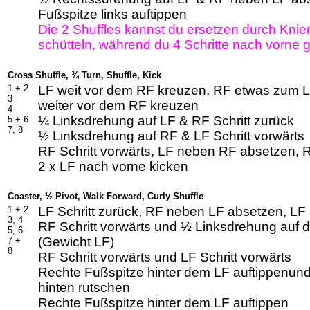
Fußspitze links auftippen
Die 2 Shuffles kannst du ersetzen durch Knier
schütteln, während du 4 Schritte nach vorne g
Cross Shuffle, ¾ Turn, Shuffle, Kick
1 +
2
LF weit vor dem RF kreuzen, RF etwas zum L
3
weiter vor dem RF kreuzen
4
¼ Linksdrehung auf LF & RF Schritt zurück
5 +
6
7, 8
½ Linksdrehung auf RF & LF Schritt vorwärts
RF Schritt vorwärts, LF neben RF absetzen, R
2 x LF nach vorne kicken
Coaster, ½ Pivot, Walk Forward, Curly Shuffle
1 +
2
LF Schritt zurück, RF neben LF absetzen, LF S
3, 4
RF Schritt vorwärts und ½ Linksdrehung auf 
5, 6
(Gewicht LF)
7 +
8
RF Schritt vorwärts und LF Schritt vorwärts
Rechte Fußspitze hinter dem LF auftippenun
hinten rutschen
Rechte Fußspitze hinter dem LF auftippen