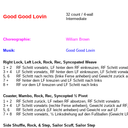
32 count / 4-wall
Good Good Lovin
Intermediate
Choreographie:
William Brown
Musik:
Good Good Lovin
Right Lock, Left Lock, Rock, Rec, Syncopated Weave
1 +
2
RF Schritt vorwärts, LF hinter dem RF einkreuzen, RF Schritt vorwä
3 +
4
LF Schritt vorwärts, RF hinter dem LF einkreuzen, LF Schritt vorwä
5, 6
RF Schritt nach rechts (linke Ferse anheben) und Gewicht zurück a
7 +
RF hinter dem LF kreuzen und LF Schritt nach links
8 +
RF vor dem LF kreuzen und LF Schritt nach links
Coaster, Mambo, Rock, Rec, Syncopted ½ Pivot
1 +
2
RF Schritt zurück, LF neben RF absetzen, RF Schritt vorwärts
3 +
4
LF Schritt vorwärts (rechte Ferse anheben), Gewicht zurück auf R
5, 6
RF Schritt zurück (LF leicht anheben) und Gewicht vor auf LF
7 +
8
RF Schritt vorwärts, ½ Linksdrehung auf den Fußballen (Gewicht LF
Side Shuffle, Rock, & Step, Sailor Scuff, Sailor Step