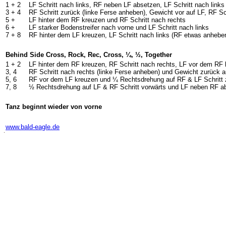
1 +
2
LF Schritt nach links, RF neben LF absetzen, LF Schritt nach links
3 +
4
RF Schritt zurück (linke Ferse anheben), Gewicht vor auf LF, RF Sc
5 +
LF hinter dem RF kreuzen und RF Schritt nach rechts
6 +
LF starker Bodenstreifer nach vorne und LF Schritt nach links
7 +
8
RF hinter dem LF kreuzen, LF Schritt nach links (RF etwas anhebe
Behind Side Cross, Rock, Rec, Cross, ¼, ½, Together
1 +
2
LF hinter dem RF kreuzen, RF Schritt nach rechts, LF vor dem RF
3, 4
RF Schritt nach rechts (linke Ferse anheben) und Gewicht zurück a
5, 6
RF vor dem LF kreuzen und ¼ Rechtsdrehung auf RF & LF Schritt 
7, 8
½ Rechtsdrehung auf LF & RF Schritt vorwärts und LF neben RF a
Tanz beginnt wieder von vorne
-
www.bald-eagle.de