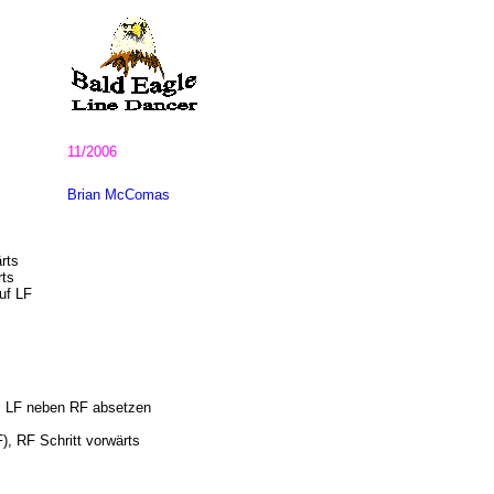
11/2006
Brian McComas
rts
rts
uf LF
F, LF neben RF absetzen
), RF Schritt vorwärts