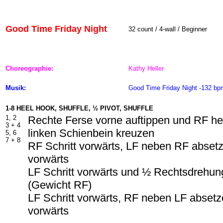
Good Time Friday Night
32 count / 4-wall / Beginner
Choreographie:
Kathy Heller
Musik:
Good Time Friday Night -132 bp
1-8 HEEL HOOK, SHUFFLE, ½ PIVOT, SHUFFLE
1, 2
Rechte Ferse vorne auftippen und RF h
3 +
4
linken Schienbein kreuzen
5, 6
7 +
8
RF Schritt vorwärts, LF neben RF absetz
vorwärts
LF Schritt vorwärts und ½ Rechtsdrehun
(Gewicht RF)
LF Schritt vorwärts, RF neben LF absetze
vorwärts