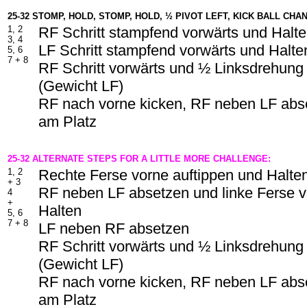
25-32 STOMP, HOLD, STOMP, HOLD, ½ PIVOT LEFT, KICK BALL CHA
1, 2
RF Schritt stampfend vorwärts und Halt
3, 4
LF Schritt stampfend vorwärts und Halte
5, 6
7 +
8
RF Schritt vorwärts und ½ Linksdrehung
(Gewicht LF)
RF nach vorne kicken, RF neben LF abse
am Platz
25-32 ALTERNATE STEPS FOR A LITTLE MORE CHALLENGE:
1, 2
Rechte Ferse vorne auftippen und Halte
+
3
RF neben LF absetzen und linke Ferse v
4
+
Halten
5, 6
7 +
8
LF neben RF absetzen
RF Schritt vorwärts und ½ Linksdrehung
(Gewicht LF)
RF nach vorne kicken, RF neben LF abse
am Platz