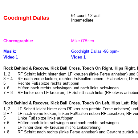
64
count / 2-wall
Goodnight Dallas
Intermediate
Choreographie:
Mike O'Brien
Musik:
Goodnight Dallas -96 bpm-
Video 1
Video 1
Rock Behind & Recover. Kick Ball Cross. Touch On Right. Hips Right. L
1, 2
RF Schritt leicht hinter dem LF kreuzen (linke Ferse anheben) und 
3 + 4
RF nach vorne kicken, rechten Fußballen neben LF absetzen, LF 
5
Rechte Fußspitze rechts auftippen
+ 6
Hüften nach rechts schwingen und nach links schwingen
7 + 8
RF hinter dem LF kreuzen, LF Schritt nach links (RF etwas anhebe
Rock Behind & Recover. Kick Ball Cross. Touch On Left. Hips Left. Right
1, 2
LF Schritt leicht hinter dem RF kreuzen (rechte Ferse anheben) un
3 + 4
LF nach vorne kicken, linken Fußballen neben RF absetzen, RF vo
5
Linke Fußspitze links auftippen
+ 6
Hüften nach links schwingen und nach rechts schwingen
7
LF hinter dem RF kreuzen mit ¼ Linksdrehung
+ 8
RF Schritt nach rechts (linke Ferse anheben) und Gewicht zurück a