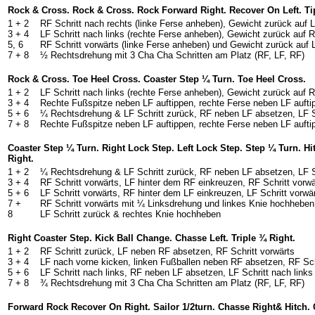
Rock & Cross. Rock & Cross. Rock Forward Right. Recover On Left. Ti
1 + 2
RF Schritt nach rechts (linke Ferse anheben), Gewicht zurück auf
3 + 4
LF Schritt nach links (rechte Ferse anheben), Gewicht zurück auf
5, 6
RF Schritt vorwärts (linke Ferse anheben) und Gewicht zurück auf 
7 + 8
½ Rechtsdrehung mit 3 Cha Cha Schritten am Platz (RF, LF, RF)
Rock & Cross. Toe Heel Cross. Coaster Step ¼ Turn. Toe Heel Cross.
1 + 2
LF Schritt nach links (rechte Ferse anheben), Gewicht zurück auf
3 + 4
Rechte Fußspitze neben LF auftippen, rechte Ferse neben LF auft
5 + 6
¼ Rechtsdrehung & LF Schritt zurück, RF neben LF absetzen, LF S
7 + 8
Rechte Fußspitze neben LF auftippen, rechte Ferse neben LF auft
Coaster Step ¼ Turn. Right Lock Step. Left Lock Step. Step ¼ Turn. Hit
Right.
1 + 2
¼ Rechtsdrehung & LF Schritt zurück, RF neben LF absetzen, LF S
3 + 4
RF Schritt vorwärts, LF hinter dem RF einkreuzen, RF Schritt vorwä
5 + 6
LF Schritt vorwärts, RF hinter dem LF einkreuzen, LF Schritt vorwä
7 +
RF Schritt vorwärts mit ¼ Linksdrehung und linkes Knie hochheben
8
LF Schritt zurück & rechtes Knie hochheben
Right Coaster Step. Kick Ball Change. Chasse Left. Triple ¾ Right.
1 + 2
RF Schritt zurück, LF neben RF absetzen, RF Schritt vorwärts
3 + 4
LF nach vorne kicken, linken Fußballen neben RF absetzen, RF Sch
5 + 6
LF Schritt nach links, RF neben LF absetzen, LF Schritt nach links
7 + 8
¾ Rechtsdrehung mit 3 Cha Cha Schritten am Platz (RF, LF, RF)
Forward Rock Recover On Right. Sailor 1/2turn. Chasse Right& Hitch. 