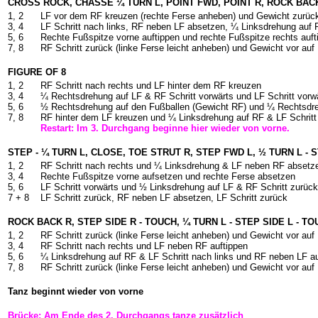
CROSS ROCK, CHASSE ¼ TURN L, POINT FWD, POINT R, ROCK BAC
1, 2
LF vor dem RF kreuzen (rechte Ferse anheben) und Gewicht zurüc
3, 4
LF Schritt nach links, RF neben LF absetzen, ¼ Linksdrehung auf 
5, 6
Rechte Fußspitze vorne auftippen und rechte Fußspitze rechts auf
7, 8
RF Schritt zurück (linke Ferse leicht anheben) und Gewicht vor au
FIGURE OF 8
1, 2
RF Schritt nach rechts und LF hinter dem RF kreuzen
3, 4
¼ Rechtsdrehung auf LF & RF Schritt vorwärts und LF Schritt vorw
5, 6
½ Rechtsdrehung auf den Fußballen (Gewicht RF) und ¼ Rechtsdreh
7, 8
RF hinter dem LF kreuzen und ¼ Linksdrehung auf RF & LF Schritt
Restart: Im 3. Durchgang beginne hier wieder von vorne.
STEP - ¼ TURN L, CLOSE, TOE STRUT R, STEP FWD L, ½ TURN L -
1, 2
RF Schritt nach rechts und ¼ Linksdrehung & LF neben RF abset
3, 4
Rechte Fußspitze vorne aufsetzen und rechte Ferse absetzen
5, 6
LF Schritt vorwärts und ½ Linksdrehung auf LF & RF Schritt zurüc
7 + 8
LF Schritt zurück, RF neben LF absetzen, LF Schritt zurück
ROCK BACK R, STEP SIDE R - TOUCH, ¼ TURN L - STEP SIDE L - T
1, 2
RF Schritt zurück (linke Ferse leicht anheben) und Gewicht vor au
3, 4
RF Schritt nach rechts und LF neben RF auftippen
5, 6
¼ Linksdrehung auf RF & LF Schritt nach links und RF neben LF a
7, 8
RF Schritt zurück (linke Ferse leicht anheben) und Gewicht vor au
Tanz beginnt wieder von vorne
Brücke: Am Ende des 2. Durchgangs tanze zusätzlich