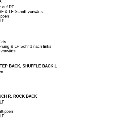
K
k auf RF
RF & LF Schritt vorwärts
tippen
f LF
ärts
ung & LF Schritt nach links
 vorwärts
 STEP BACK, SHUFFLE BACK L
zen
k
OUCH R, ROCK BACK
f LF
uftippen
f LF