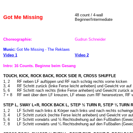
48 count / 4-wall
Got Me Missing
Beginner/Intermediate
Choreographie:
Gudrun Schneider
Music:
Got Me Missing - The Reklaws
Video 1
Video 2
Intro: 16 Counts. Beginne beim Gesang
TOUCH, KICK, ROCK BACK, ROCK SIDE R, CROSS SHUFFLE
1, 2
RF neben LF auftippen und RF nach schräg rechts vorne kicken
3, 4
RF Schritt zurück (linke Ferse leicht anheben) und Gewicht vor au
5, 6
RF Schritt nach rechts (linke Ferse anheben) und Gewicht zurück 
7 + 8
RF weit über dem LF kreuzen, LF etwas zum RF heransetzen, RF 
STEP L, SWAY L+R, ROCK BACK L, STEP ½ TURN R, STEP ¼ TURN 
1, 2
LF Schritt nach links & Körper nach links und nach rechts schwin
3, 4
LF Schritt zurück (rechte Ferse leicht anheben) und Gewicht vor a
5, 6
LF Schritt vorwärts und ½ Rechtsdrehung auf den Fußballen (Gewi
7, 8
LF Schritt vorwärts und ¼ Rechtsdrehung auf den Fußballen (Gewi