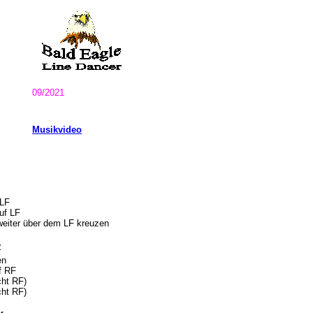
09/2021
Musikvideo
f LF
auf LF
weiter über dem LF kreuzen
R
gen
uf RF
cht RF)
cht RF)