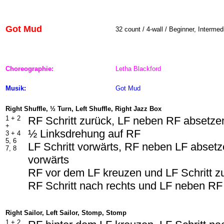
Got Mud
32 count / 4-wall / Beginner, Intermed
Choreographie:
Letha Blackford
Musik:
Got Mud
Right Shuffle, ½ Turn, Left Shuffle, Right Jazz Box
1 +
2
RF Schritt zurück, LF neben RF absetzen
+
½ Linksdrehung auf RF
3 +
4
5, 6
LF Schritt vorwärts, RF neben LF absetze
7, 8
vorwärts
RF vor dem LF kreuzen und LF Schritt z
RF Schritt nach rechts und LF neben RF
Right Sailor, Left Sailor, Stomp, Stomp
1 +
2