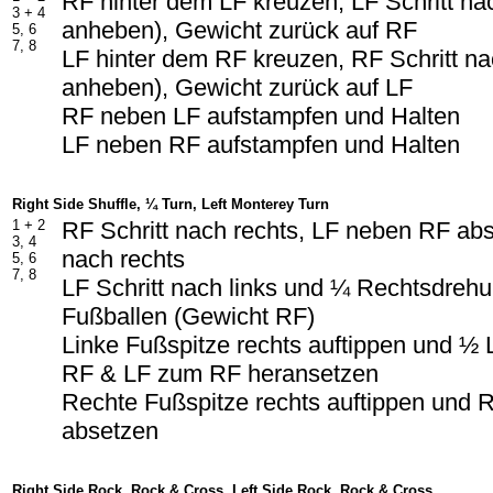
RF hinter dem LF kreuzen, LF Schritt na
3 +
4
anheben), Gewicht zurück auf RF
5, 6
7, 8
LF hinter dem RF kreuzen, RF Schritt na
anheben), Gewicht zurück auf LF
RF neben LF aufstampfen und Halten
LF neben RF aufstampfen und Halten
Right Side Shuffle, ¼ Turn, Left Monterey Turn
1 +
2
RF Schritt nach rechts, LF neben RF abs
3, 4
nach rechts
5, 6
7, 8
LF Schritt nach links und ¼ Rechtsdreh
Fußballen (Gewicht RF)
Linke Fußspitze rechts auftippen und ½ 
RF & LF zum RF heransetzen
Rechte Fußspitze rechts auftippen und 
absetzen
Right Side Rock, Rock & Cross, Left Side Rock, Rock & Cross