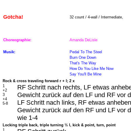
Gotcha!
32 count / 4-wall / Intermediate,
Choreographie:
Amanda DeLisle
Musik:
Pedal To The Steel
Burn One Down
That's The Way
How Do You Like Me Now
Say You'll Be Mine
Rock & cross traveling forward r + l; 2 x
1
RF Schritt nach rechts, LF etwas anheb
+2
Gewicht zurück auf den LF und RF vor 
3
+4
LF Schritt nach links, RF etwas anhebe
5-8
Gewicht zurück auf den RF und LF vor
wie 1-4
Locking triple back, triple turning
½ l, kick & point, turn, point
1