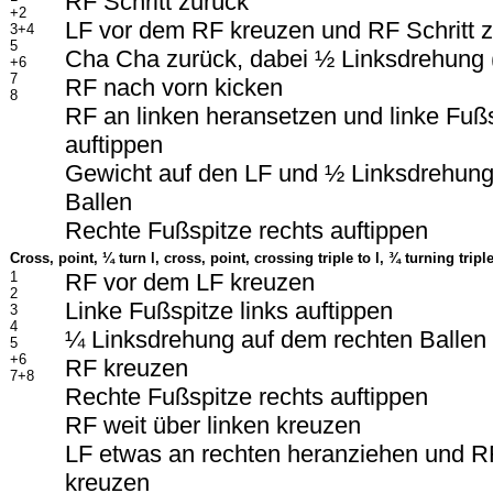
RF Schritt zurück
+2
LF vor dem RF kreuzen und RF Schritt 
3+4
5
Cha Cha zurück, dabei ½ Linksdrehung (l 
+6
7
RF nach vorn kicken
8
RF an linken heransetzen und linke Fußs
auftippen
Gewicht auf den LF und ½ Linksdrehung
Ballen
Rechte Fußspitze rechts auftippen
Cross, point,
¼ turn l, cross, point, crossing triple to l, ¾ turning triple
1
RF vor dem LF kreuzen
2
Linke Fußspitze links auftippen
3
4
¼ Linksdrehung auf dem rechten Ballen
5
+6
RF kreuzen
7+8
Rechte Fußspitze rechts auftippen
RF weit über linken kreuzen
LF etwas an rechten heranziehen und RF
kreuzen