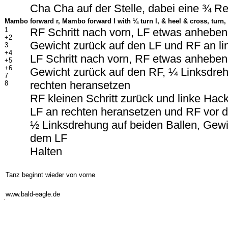
Cha Cha auf der Stelle, dabei eine ¾ R
Mambo forward r, Mambo forward l with
¼ turn l, & heel & cross, turn,
1
RF Schritt nach vorn, LF etwas anheben
+2
Gewicht zurück auf den LF und RF an l
3
+4
LF Schritt nach vorn, RF etwas anheben
+5
+6
Gewicht zurück auf den RF, ¼ Linksdre
7
rechten heransetzen
8
RF kleinen Schritt zurück und linke Hac
LF an rechten heransetzen und RF vor 
½ Linksdrehung auf beiden Ballen, Gew
dem LF
Halten
-
Tanz beginnt wieder von vorne
-
www.bald-eagle.de