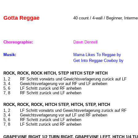
Gotta Reggae
40 count / 4-wall / Beginner, Interme
Choreographie:
Dawn Dennell
Musik:
Mama Likes To Reggae
by
Get Into Reggae Cowboy by
ROCK, ROCK, ROCK HITCH, STEP HITCH STEP HITCH
1, 2
RF Schritt vorwärts und Gewichtsverlagerung zurück auf LF
3, 4
Gewichtsverlagerung vor auf RF und LF anheben
5, 6
LF Schritt zurück und RF anheben
7, 8
RF Schritt zurück und LF
anheben
ROCK, ROCK, ROCK, HITCH STEP, HITCH, STEP, HITCH
1, 2
LF Schritt vorwärts und Gewichtsverlagerung zurück auf RF
3, 4
Gewichtsverlagerung vor auf LF und RF anheben
5, 6
RF Schritt zurück und LF anheben
7, 8
LF Schritt zurück und RF anheben
GRAPEVINE RIGHT 1/2 TURN RIGHT, GRAPEVINE LEFT, HITCH 1/4 T