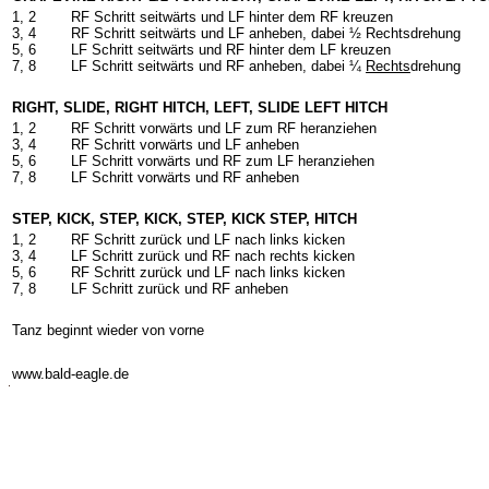
1, 2
RF Schritt seitwärts und LF hinter dem RF kreuzen
3, 4
RF Schritt seitwärts und LF anheben, dabei ½ Rechtsdrehung
5, 6
LF Schritt seitwärts und RF hinter dem LF kreuzen
7, 8
LF Schritt seitwärts und RF anheben, dabei ¼
Rechts
drehung
RIGHT, SLIDE, RIGHT HITCH, LEFT, SLIDE LEFT HITCH
1, 2
RF Schritt vorwärts und LF zum RF heranziehen
3, 4
RF Schritt vorwärts und LF anheben
5, 6
LF Schritt vorwärts und RF zum LF heranziehen
7, 8
LF Schritt vorwärts und RF anheben
STEP, KICK, STEP, KICK, STEP, KICK STEP, HITCH
1, 2
RF Schritt zurück und LF nach links kicken
3, 4
LF Schritt zurück und RF nach rechts kicken
5, 6
RF Schritt zurück und LF nach links kicken
7, 8
LF Schritt zurück und RF anheben
Tanz beginnt wieder von vorne
-
www.bald-eagle.de