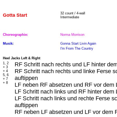
32 count / 4-wall
Gotta Start
Intermediate
Choreographie:
Norma Morrison
Musik:
Gonna Start Livin Again
I'm From The Country
Heel Jacks Left & Right
1, 2
RF Schritt nach rechts und LF hinter d
+
3
RF Schritt nach rechts und linke Ferse s
+ 4
5, 6
auftippen
+ 7
+ 8
LF neben RF absetzen und RF vor dem 
LF Schritt nach links und RF hinter dem
LF Schritt nach links und rechte Ferse s
auftippen
RF neben LF absetzen und LF vor dem 