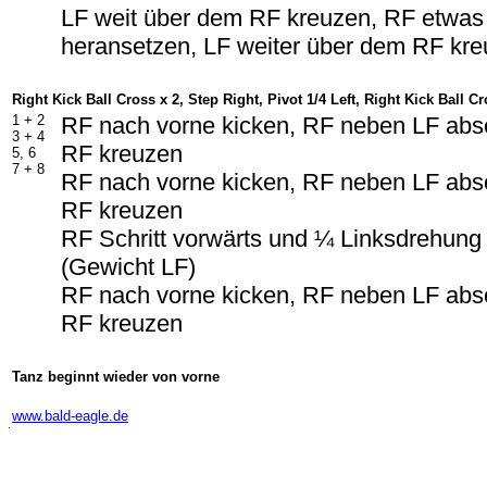
LF weit über dem RF kreuzen, RF etwa
heransetzen, LF weiter über dem RF kr
Right Kick Ball Cross x 2, Step Right, Pivot 1/4 Left, Right Kick Ball C
1 +
2
RF nach vorne kicken, RF neben LF abs
3 +
4
RF kreuzen
5, 6
7 +
8
RF nach vorne kicken, RF neben LF abs
RF kreuzen
RF Schritt vorwärts und ¼ Linksdrehung
(Gewicht LF)
RF nach vorne kicken, RF neben LF abs
RF kreuzen
Tanz beginnt wieder von vorne
-
www.bald-eagle.de