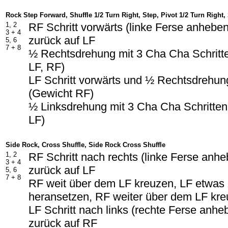
Rock Step Forward, Shuffle 1/2 Turn Right, Step, Pivot 1/2 Turn Right,
1, 2
RF Schritt vorwärts (linke Ferse anhebe
3 +
4
zurück auf LF
5, 6
7 +
8
½ Rechtsdrehung mit 3 Cha Cha Schritte
LF, RF)
LF Schritt vorwärts und ½ Rechtsdrehun
(Gewicht RF)
½ Linksdrehung mit 3 Cha Cha Schritten 
LF)
Side Rock, Cross Shuffle, Side Rock Cross Shuffle
1, 2
RF Schritt nach rechts (linke Ferse anh
3 +
4
zurück auf LF
5, 6
7 +
8
RF weit über dem LF kreuzen, LF etwa
heransetzen, RF weiter über dem LF kr
LF Schritt nach links (rechte Ferse anh
zurück auf RF