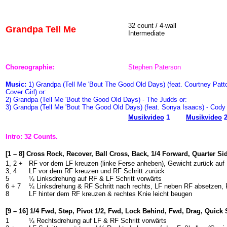
32 count / 4-wall
Grandpa Tell Me
Intermediate
Choreographie:
Stephen Paterson
Music:
1) Grandpa (Tell Me 'Bout The Good Old Days) (feat. Courtney Patt
Cover Girl) or:
2) Grandpa (Tell Me 'Bout the Good Old Days) - The Judds or:
3) Grandpa (Tell Me 'Bout The Good Old Days) (feat. Sonya Isaacs) - Cod
Musikvideo
1
Musikvideo
Intro: 32 Counts.
[1 – 8] Cross Rock, Recover, Ball Cross, Back, 1/4 Forward, Quarter Si
1, 2 +
RF vor dem LF kreuzen (linke Ferse anheben), Gewicht zurück auf 
3, 4
LF vor dem RF kreuzen und RF Schritt zurück
5
¼ Linksdrehung auf RF & LF Schritt vorwärts
6 + 7
¼ Linksdrehung & RF Schritt nach rechts, LF neben RF absetzen, R
8
LF hinter dem RF kreuzen & rechtes Knie leicht beugen
[9 – 16] 1/4 Fwd, Step, Pivot 1/2, Fwd, Lock Behind, Fwd, Drag, Quick
1
¼ Rechtsdrehung auf LF & RF Schritt vorwärts