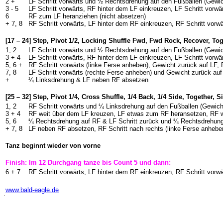
2 +
LF Schritt vorwärts und ½ Rechtsdrehung auf den Fußballen (Gewi
3 - 5
LF Schritt vorwärts, RF hinter dem LF einkreuzen, LF Schritt vorwä
6
RF zum LF heranziehen (nicht absetzen)
+ 7, 8
RF Schritt vorwärts, LF hinter dem RF einkreuzen, RF Schritt vorwä
[17 – 24] Step, Pivot 1/2, Locking Shuffle Fwd, Fwd Rock, Recover, Tog
1, 2
LF Schritt vorwärts und ½ Rechtsdrehung auf den Fußballen (Gewi
3 + 4
LF Schritt vorwärts, RF hinter dem LF einkreuzen, LF Schritt vorwä
5, 6 +
RF Schritt vorwärts (linke Ferse anheben), Gewicht zurück auf LF
7, 8
LF Schritt vorwärts (rechte Ferse anheben) und Gewicht zurück au
+
¼ Linksdrehung & LF neben RF absetzen
[25 – 32] Step, Pivot 1/4, Cross Shuffle, 1/4 Back, 1/4 Side, Together, 
1, 2
RF Schritt vorwärts und ¼ Linksdrehung auf den Fußballen (Gewich
3 + 4
RF weit über dem LF kreuzen, LF etwas zum RF heransetzen, RF w
5, 6
¼ Rechtsdrehung auf RF & LF Schritt zurück und ¼ Rechtsdrehung
+ 7, 8
LF neben RF absetzen, RF Schritt nach rechts (linke Ferse anhebe
Tanz beginnt wieder von vorne
Finish: Im 12 Durchgang tanze bis Count 5 und dann:
6 + 7
RF Schritt vorwärts, LF hinter dem RF einkreuzen, RF Schritt vorwä
-
www.bald-eagle.de