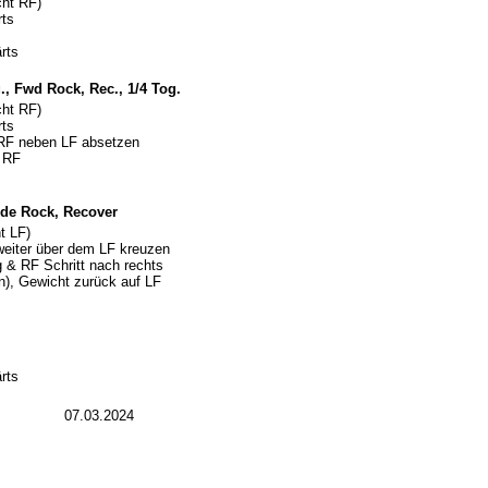
cht RF)
rts
rts
., Fwd Rock, Rec., 1/4 Tog.
cht RF)
rts
, RF neben LF absetzen
f RF
Side Rock, Recover
t LF)
eiter über dem LF kreuzen
 & RF Schritt nach rechts
n), Gewicht zurück auf LF
rts
07.03.2024