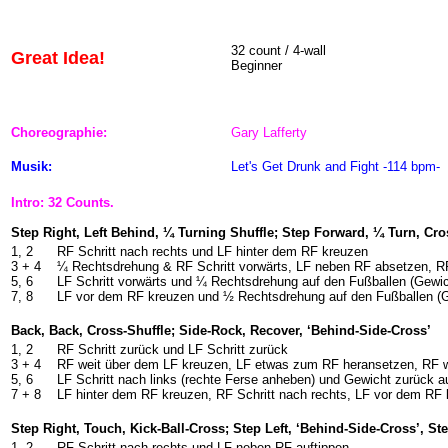
32 count / 4-wall
Great Idea!
Beginner
Choreographie:
Gary Lafferty
Musik:
Let's Get Drunk and Fight -114 bpm-
Intro: 32 Counts.
Step Right, Left Behind, ¼ Turning Shuffle; Step Forward, ¼ Turn, Cr
1, 2
RF Schritt nach rechts und LF hinter dem RF kreuzen
3 + 4
¼ Rechtsdrehung & RF Schritt vorwärts, LF neben RF absetzen, RF
5, 6
LF Schritt vorwärts und ¼ Rechtsdrehung auf den Fußballen (Gewi
7, 8
LF vor dem RF kreuzen und ½ Rechtsdrehung auf den Fußballen (G
Back, Back, Cross-Shuffle; Side-Rock, Recover, ‘Behind-Side-Cross’
1, 2
RF Schritt zurück und LF Schritt zurück
3 + 4
RF weit über dem LF kreuzen, LF etwas zum RF heransetzen, RF w
5, 6
LF Schritt nach links (rechte Ferse anheben) und Gewicht zurück a
7 + 8
LF hinter dem RF kreuzen, RF Schritt nach rechts, LF vor dem RF
Step Right, Touch, Kick-Ball-Cross; Step Left, ‘Behind-Side-Cross’, Ste
1, 2
RF Schritt nach rechts und LF neben RF auftippen