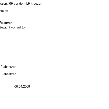
setzen, RF vor dem LF kreuzen
reuzen
 Recover
Gewicht vor auf LF
LF absetzen
LF absetzen
06.04.2009