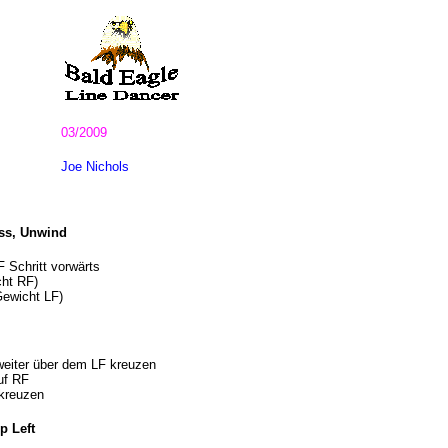
03/2009
Joe Nichols
oss, Unwind
 Schritt vorwärts
cht RF)
ewicht LF)
eiter über dem LF kreuzen
uf RF
 kreuzen
p Left