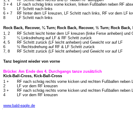
3 + 4
LF nach schräg links vorne kicken, linken Fußballen neben RF ab
5
LF Schritt nach links
6 + 7
RF hinter dem LF kreuzen, LF Schritt nach links, RF vor dem LF k
8
LF Schritt nach links
Rock Back, Recover, ¼ Turn; Rock Back, Recover, ½ Turn; Rock Back,
1, 2
RF Schritt leicht hinter dem LF kreuzen (linke Ferse anheben) und 
3
¼ Linksdrehung auf LF & RF Schritt zurück
4, 5
RF Schritt zurück (LF leicht anheben) und Gewicht vor auf LF
6
½ Rechtsdrehung auf RF & LF Schritt zurück
7, 8
RF Schritt zurück (LF leicht anheben) und Gewicht vor auf LF
Tanz beginnt wieder von vorne
Brücke: Am Ende des 4. Durchgangs tanze zusätzlich
Kick-Ball-Cross, Kick-Ball-Cross
1 +
RF nach schräg rechts vorne kicken und rechten Fußballen neben 
2
LF vor dem RF kreuzen
3 +
RF nach schräg rechts vorne kicken und rechten Fußballen neben 
4
LF vor dem RF kreuzen
-
www.bald-eagle.de