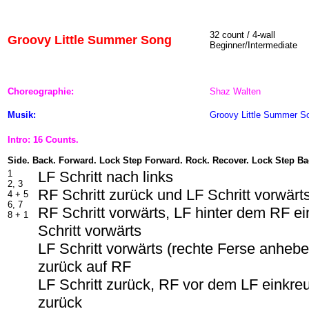
32 count / 4-wall
Groovy Little Summer Song
Beginner/Intermediate
Choreographie:
Shaz Walten
Musik:
Groovy Little Summer S
Intro: 16 Counts.
Side. Back. Forward. Lock Step Forward. Rock. Recover. Lock Step Ba
1
LF Schritt nach links
2, 3
RF Schritt zurück und LF Schritt vorwärt
4 + 5
6, 7
RF Schritt vorwärts, LF hinter dem RF e
8 + 1
Schritt vorwärts
LF Schritt vorwärts (rechte Ferse anheb
zurück auf RF
LF Schritt zurück, RF vor dem LF einkreu
zurück