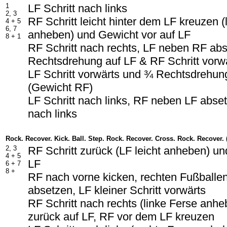
1
LF Schritt nach links
2, 3
RF Schritt leicht hinter dem LF kreuzen (
4 + 5
6, 7
anheben) und Gewicht vor auf LF
8 + 1
RF Schritt nach rechts, LF neben RF ab
Rechtsdrehung auf LF & RF Schritt vorw
LF Schritt vorwärts und ¾ Rechtsdrehun
(Gewicht RF)
LF Schritt nach links, RF neben LF abset
nach links
Rock. Recover. Kick. Ball. Step. Rock. Recover. Cross. Rock. Recover.
2, 3
RF Schritt zurück (LF leicht anheben) un
4 + 5
LF
6 + 7
8 +
RF nach vorne kicken, rechten Fußballe
absetzen, LF kleiner Schritt vorwärts
RF Schritt nach rechts (linke Ferse anh
zurück auf LF, RF vor dem LF kreuzen