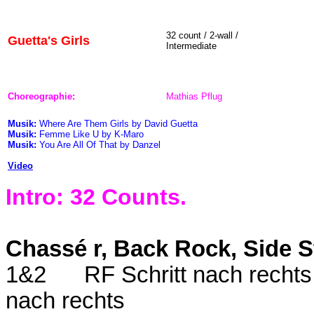
32
count / 2-wall /
Guetta's Girls
Intermediate
Choreographie:
Mathias Pflug
Musik:
Where Are Them Girls by David Guetta
Musik:
Femme Like U
by K-Maro
Musik:
You Are All Of That by Danzel
Video
Intro: 32 Counts.
Chassé r, Back Rock, Side S
1&2
RF Schritt nach rechts
nach rechts