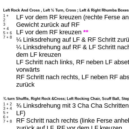
Left Rock And Cross , Left ½ Turn, Cross ; Left & Right Rhumba Boxes
1 +
LF vor dem RF kreuzen (rechte Ferse a
2
Gewicht zurück auf RF
3
+ 4
LF vor dem RF kreuzen
**
5 + 6
7 + 8
¼ Linksdrehung auf LF & RF Schritt zur
¼ Linksdrehung auf RF & LF Schritt nach
dem LF kreuzen
LF Schritt nach links, RF neben LF abset
vorwärts
RF Schritt nach rechts, LF neben RF abs
zurück
¾ turn Shuffle, Right Rock &Cross; Left Rocking Chair, Scuff Ball, Ste
1 + 2
¾ Linksdrehung mit 3 Cha Cha Schritten 
3 + 4
LF)
5 +
6 +
RF Schritt nach rechts (linke Ferse anh
7 + 8
zurück auf LF, RF vor dem LF kreuzen