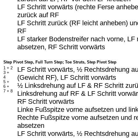
LF Schritt vorwärts (rechte Ferse anheb
zurück auf RF
LF Schritt zurück (RF leicht anheben) un
RF
LF starker Bodenstreifer nach vorne, L
absetzen, RF Schritt vorwärts
Step Pivot Step, Full Turn Step; Toe Struts, Step Pivot Step
1 + 2
LF Schritt vorwärts, ½ Rechtsdrehung a
3 +
(Gewicht RF), LF Schritt vorwärts
4
5 +
½ Linksdrehung auf LF & RF Schritt zur
6 +
7 + 8
Linksdrehung auf RF & LF Schritt vorwär
RF Schritt vorwärts
Linke Fußspitze vorne aufsetzen und lin
Rechte Fußspitze vorne aufsetzen und r
absetzen
LF Schritt vorwärts, ½ Rechtsdrehung a