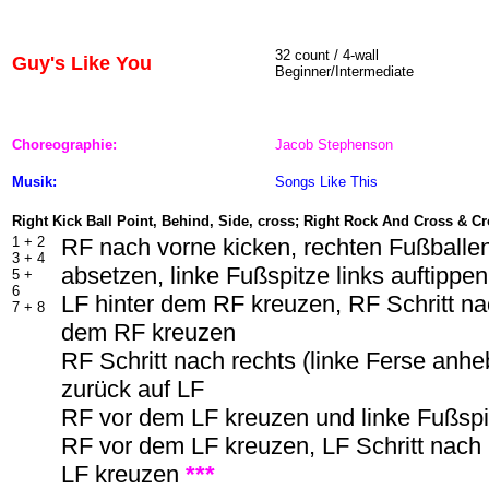
32 count / 4-wall
Guy's Like You
Beginner/Intermediate
Choreographie:
Jacob Stephenson
Musik:
Songs Like This
Right Kick Ball Point, Behind, Side, cross; Right Rock And Cross & C
1 + 2
RF nach vorne kicken, rechten Fußballe
3 + 4
absetzen, linke Fußspitze links auftippen
5 +
6
LF hinter dem RF kreuzen, RF Schritt na
7 + 8
dem RF kreuzen
RF Schritt nach rechts (linke Ferse anh
zurück auf LF
RF vor dem LF kreuzen und linke Fußspit
RF vor dem LF kreuzen, LF Schritt nach 
LF kreuzen
***