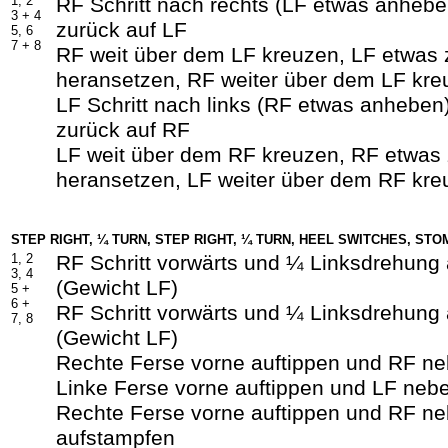
1, 2
RF Schritt nach rechts (LF etwas anheb
3 +
4
zurück auf LF
5, 6
7 +
8
RF weit über dem LF kreuzen, LF etwas
heransetzen, RF weiter über dem LF kre
LF Schritt nach links (RF etwas anheben
zurück auf RF
LF weit über dem RF kreuzen, RF etwas
heransetzen, LF weiter über dem RF kre
STEP RIGHT, ¼ TURN, STEP RIGHT, ¼ TURN, HEEL SWITCHES, STO
1, 2
RF Schritt vorwärts und ¼ Linksdrehung
3, 4
(Gewicht LF)
5 +
6 +
RF Schritt vorwärts und ¼ Linksdrehung
7, 8
(Gewicht LF)
Rechte Ferse vorne auftippen und RF n
Linke Ferse vorne auftippen und LF neb
Rechte Ferse vorne auftippen und RF n
aufstampfen