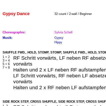
Gypsy Dance
32 count / 2-wall / Beginner
Choreographie:
Sylvia Schell
Musik:
Gypsy
Hippy
SHUFFLE FWD., HOLD, STOMP, STOMP, SHUFFLE FWD., HOLD, STO
1 +
2
RF Schritt vorwärts, LF neben RF absetz
3 +
4
vorwärts
5 +
6
7 +
8
Halten und 2 x LF neben RF aufstampfen
LF Schritt vorwärts, RF neben LF absetze
vorwärts
Halten und 2 x RF neben LF aufstampfe
SIDE ROCK STEP, CROSS SHUFFLE, SIDE ROCK STEP, CROSS SHU