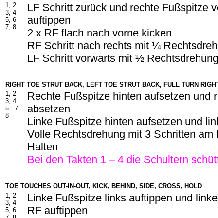
1, 2
LF Schritt zurück und rechte Fußspitze 
3, 4
auftippen
5, 6
7, 8
2 x RF flach nach vorne kicken
RF Schritt nach rechts mit ¼ Rechtsdre
LF Schritt vorwärts mit ½ Rechtsdrehun
RIGHT TOE STRUT BACK, LEFT TOE STRUT BACK, FULL TURN RIGH
1, 2
Rechte Fußspitze hinten aufsetzen und 
3, 4
absetzen
5 - 7
8
Linke Fußspitze hinten aufsetzen und li
Volle Rechtsdrehung mit 3 Schritten am 
Halten
Bei den Takten 1 – 4 die Schultern schüt
TOE TOUCHES OUT-IN-OUT, KICK, BEHIND, SIDE, CROSS, HOLD
1, 2
Linke Fußspitze links auftippen und link
3, 4
RF auftippen
5, 6
7, 8