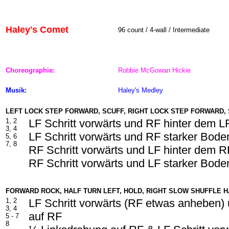
Haley's Comet
96
count / 4-wall / Intermediate
Choreographie:
Robbie McGowan Hickie
Musik:
Haley's Medley
LEFT LOCK STEP FORWARD, SCUFF, RIGHT LOCK STEP FORWARD,
1, 2
LF Schritt vorwärts und RF hinter dem L
3, 4
LF Schritt vorwärts und RF starker Boden
5, 6
7, 8
RF Schritt vorwärts und LF hinter dem 
RF Schritt vorwärts und LF starker Boden
FORWARD ROCK, HALF TURN LEFT, HOLD, RIGHT SLOW SHUFFLE H
1, 2
LF Schritt vorwärts (RF etwas anheben)
3, 4
auf RF
5 - 7
8