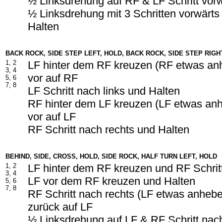
½ Linksdrehung auf RF & LF Schritt vor
½ Linksdrehung mit 3 Schritten vorwärts
Halten
BACK ROCK, SIDE STEP LEFT, HOLD, BACK ROCK, SIDE STEP RIGH
1, 2
LF hinter dem RF kreuzen (RF etwas an
3, 4
vor auf RF
5, 6
7, 8
LF Schritt nach links und Halten
RF hinter dem LF kreuzen (LF etwas an
vor auf LF
RF Schritt nach rechts und Halten
BEHIND, SIDE, CROSS, HOLD, SIDE ROCK, HALF TURN LEFT, HOLD
1, 2
LF hinter dem RF kreuzen und RF Schrit
3, 4
LF vor dem RF kreuzen und Halten
5, 6
7, 8
RF Schritt nach rechts (LF etwas anheb
zurück auf LF
½ Linksdrehung auf LF & RF Schritt nac