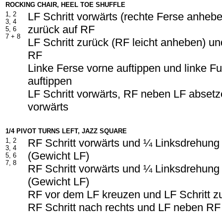
ROCKING CHAIR, HEEL TOE SHUFFLE
1, 2
LF Schritt vorwärts (rechte Ferse anheb
3, 4
zurück auf RF
5, 6
7 + 8
LF Schritt zurück (RF leicht anheben) un
RF
Linke Ferse vorne auftippen und linke Fu
auftippen
LF Schritt vorwärts, RF neben LF absetze
vorwärts
1/4 PIVOT TURNS LEFT, JAZZ SQUARE
1, 2
RF Schritt vorwärts und ¼ Linksdrehung
3, 4
(Gewicht LF)
5, 6
7, 8
RF Schritt vorwärts und ¼ Linksdrehung
(Gewicht LF)
RF vor dem LF kreuzen und LF Schritt z
RF Schritt nach rechts und LF neben RF