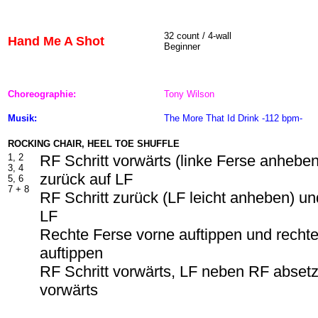
32 count / 4-wall
Hand Me A Shot
Beginner
Choreographie:
Tony Wilson
Musik:
The More That Id Drink -112 bpm-
ROCKING CHAIR, HEEL TOE SHUFFLE
1, 2
RF Schritt vorwärts (linke Ferse anhebe
3, 4
zurück auf LF
5, 6
7 + 8
RF Schritt zurück (LF leicht anheben) un
LF
Rechte Ferse vorne auftippen und rechte
auftippen
RF Schritt vorwärts, LF neben RF absetz
vorwärts