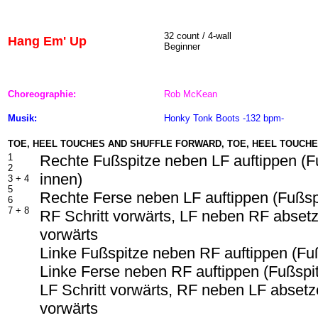
32 count / 4-wall
Hang Em' Up
Beginner
Choreographie:
Rob McKean
Musik:
Honky Tonk Boots -132 bpm-
TOE, HEEL TOUCHES AND SHUFFLE FORWARD, TOE, HEEL TOUCH
1
Rechte Fußspitze neben LF auftippen (F
2
innen)
3 + 4
5
Rechte Ferse neben LF auftippen (Fußsp
6
7 + 8
RF Schritt vorwärts, LF neben RF absetz
vorwärts
Linke Fußspitze neben RF auftippen (Fu
Linke Ferse neben RF auftippen (Fußspi
LF Schritt vorwärts, RF neben LF absetze
vorwärts