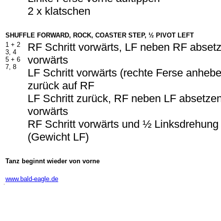
2 x klatschen
SHUFFLE FORWARD, ROCK, COASTER STEP, ½ PIVOT LEFT
1 + 2
RF Schritt vorwärts, LF neben RF absetz
3, 4
vorwärts
5 + 6
7, 8
LF Schritt vorwärts (rechte Ferse anheb
zurück auf RF
LF Schritt zurück, RF neben LF absetzen
vorwärts
RF Schritt vorwärts und ½ Linksdrehung
(Gewicht LF)
Tanz beginnt wieder von vorne
-
www.bald-eagle.de