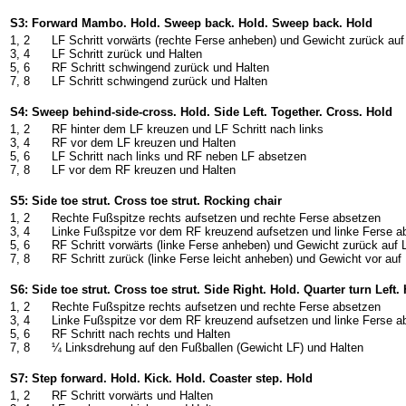
S3: Forward Mambo. Hold. Sweep back. Hold. Sweep back. Hold
1, 2
LF Schritt vorwärts (rechte Ferse anheben) und Gewicht zurück au
3, 4
LF Schritt zurück und Halten
5, 6
RF Schritt schwingend zurück und Halten
7, 8
LF Schritt schwingend zurück und Halten
S4: Sweep behind-side-cross. Hold. Side Left. Together. Cross. Hold
1, 2
RF hinter dem LF kreuzen und LF Schritt nach links
3, 4
RF vor dem LF kreuzen und Halten
5, 6
LF Schritt nach links und RF neben LF absetzen
7, 8
LF vor dem RF kreuzen und Halten
S5: Side toe strut. Cross toe strut. Rocking chair
1, 2
Rechte Fußspitze rechts aufsetzen und rechte Ferse absetzen
3, 4
Linke Fußspitze vor dem RF kreuzend aufsetzen und linke Ferse a
5, 6
RF Schritt vorwärts (linke Ferse anheben) und Gewicht zurück auf 
7, 8
RF Schritt zurück (linke Ferse leicht anheben) und Gewicht vor auf
S6: Side toe strut. Cross toe strut. Side Right. Hold. Quarter turn Left.
1, 2
Rechte Fußspitze rechts aufsetzen und rechte Ferse absetzen
3, 4
Linke Fußspitze vor dem RF kreuzend aufsetzen und linke Ferse a
5, 6
RF Schritt nach rechts und Halten
7, 8
¼ Linksdrehung auf den Fußballen (Gewicht LF) und Halten
S7: Step forward. Hold. Kick. Hold. Coaster step. Hold
1, 2
RF Schritt vorwärts und Halten