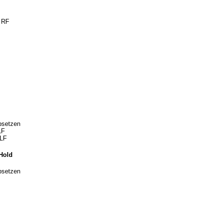
f RF
bsetzen
LF
 LF
 Hold
bsetzen