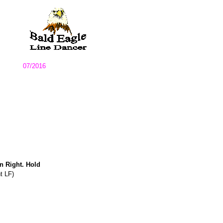
07/2016
rn Right. Hold
t LF)