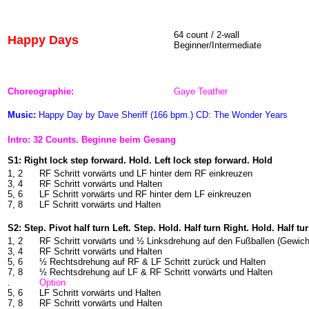
64 count / 2-wall
Happy Days
Beginner/Intermediate
Choreographie:
Gaye Teather
Music:
Happy Day by Dave Sheriff (166 bpm.) CD: The Wonder Years
Intro: 32 Counts. Beginne beim Gesang
S1: Right lock step forward. Hold. Left lock step forward. Hold
1, 2
RF Schritt vorwärts und LF hinter dem RF einkreuzen
3, 4
RF Schritt vorwärts und Halten
5, 6
LF Schritt vorwärts und RF hinter dem LF einkreuzen
7, 8
LF Schritt vorwärts und Halten
S2: Step. Pivot half turn Left. Step. Hold. Half turn Right. Hold. Half tu
1, 2
RF Schritt vorwärts und ½ Linksdrehung auf den Fußballen (Gewich
3, 4
RF Schritt vorwärts und Halten
5, 6
½ Rechtsdrehung auf RF & LF Schritt zurück und Halten
7, 8
½ Rechtsdrehung auf LF & RF Schritt vorwärts und Halten
.
Option
5, 6
LF Schritt vorwärts und Halten
7, 8
RF Schritt vorwärts und Halten