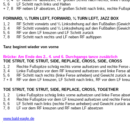
5, 6
LF Schritt nach links und Halten
+ 7, 8
RF neben LF absetzen, LF großen Schritt nach links, rechte Fußsp
FORWARD, ¼ TURN LEFT, FORWARD, ¼ TURN LEFT, JAZZ BOX
1, 2
RF Schritt vorwärts und ¼ Linksdrehung auf den Fußballen (Gewich
3, 4
RF Schritt vorwärts und ¼ Linksdrehung auf den Fußballen (Gewich
5, 6
RF vor dem LF kreuzen und LF Schritt zurück
7, 8
RF Schritt nach rechts und LF neben RF auftippen
Tanz beginnt wieder von vorne
Brücke: Am Ende des 2., 4. und 6. Durchgangs tanze zusätzlich
TOE STRUT, TOE STRUT, SIDE, REPLACE, CROSS, SIDE, CROSS
1, 2
Rechte Fußspitze schräg rechts vorne aufsetzen und rechte Ferse
3, 4
Linke Fußspitze vor dem RF kreuzend aufsetzen und linke Ferse a
5, 6
RF Schritt nach rechts (linke Ferse anheben) und Gewicht zurück a
7 + 8
RF vor dem LF kreuzen, LF Schritt nach links, RF vor dem LF kre
TOE STRUT, TOE STRUT, SIDE, REPLACE, CROSS, TOGETHER
1, 2
Linke Fußspitze schräg links vorne aufsetzen und linke Ferse abse
3, 4
Rechte Fußspitze vor dem LF kreuzend aufsetzen und rechte Fers
5, 6
LF Schritt nach links (rechte Ferse anheben) und Gewicht zurück a
7, 8
LF vor dem RF kreuzen und RF neben LF absetzen
-
www.bald-eagle.de