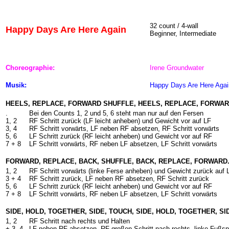
32 count / 4-wall
Happy Days Are Here Again
Beginner, Intermediate
Choreographie:
Irene Groundwater
Musik:
Happy Days Are Here Agai
HEELS, REPLACE, FORWARD SHUFFLE, HEELS, REPLACE, FORWA
.
Bei den Counts 1, 2 und 5, 6 steht man nur auf den Fersen
1, 2
RF Schritt zurück (LF leicht anheben) und Gewicht vor auf LF
3, 4
RF Schritt vorwärts, LF neben RF absetzen, RF Schritt vorwärts
5, 6
LF Schritt zurück (RF leicht anheben) und Gewicht vor auf RF
7 + 8
LF Schritt vorwärts, RF neben LF absetzen, LF Schritt vorwärts
FORWARD, REPLACE, BACK, SHUFFLE, BACK, REPLACE, FORWARD
1, 2
RF Schritt vorwärts (linke Ferse anheben) und Gewicht zurück auf 
3 + 4
RF Schritt zurück, LF neben RF absetzen, RF Schritt zurück
5, 6
LF Schritt zurück (RF leicht anheben) und Gewicht vor auf RF
7 + 8
LF Schritt vorwärts, RF neben LF absetzen, LF Schritt vorwärts
SIDE, HOLD, TOGETHER, SIDE, TOUCH, SIDE, HOLD, TOGETHER, SI
1, 2
RF Schritt nach rechts und Halten
+ 3, 4
LF neben RF absetzen, RF großen Schritt nach rechts, linke Fußsp