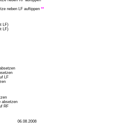
itze neben LF auftippen
**
t LF)
t LF)
 absetzen
bsetzen
uf LF
uzen
tzen
e absetzen
uf RF
06.08.2008