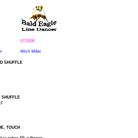
07/2008
n
Mitch Miller
RD SHUFFLE
. SHUFFLE
LF
DE, TOUCH
itze neben RF auftippen