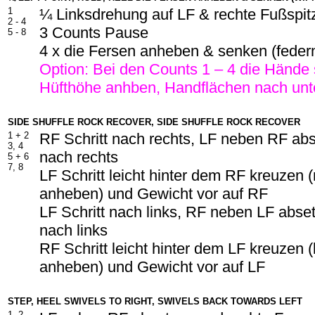
1
¼ Linksdrehung auf LF & rechte Fußspitz
2 -
4
3 Counts Pause
5 -
8
4 x die Fersen anheben & senken (feder
Option: Bei den Counts 1 – 4 die Hände s
Hüfthöhe anhben, Handflächen nach unt
SIDE SHUFFLE ROCK RECOVER, SIDE SHUFFLE ROCK RECOVER
1 +
2
RF Schritt nach rechts, LF neben RF abs
3, 4
nach rechts
5 +
6
7, 8
LF Schritt leicht hinter dem RF kreuzen 
anheben) und Gewicht vor auf RF
LF Schritt nach links, RF neben LF abset
nach links
RF Schritt leicht hinter dem LF kreuzen (
anheben) und Gewicht vor auf LF
STEP, HEEL SWIVELS TO RIGHT, SWIVELS BACK TOWARDS LEFT
1, 2