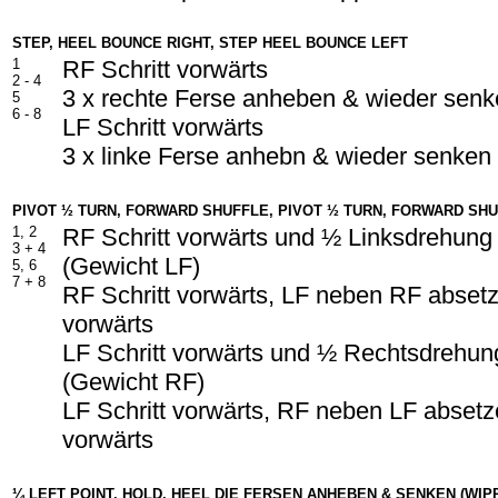
STEP, HEEL BOUNCE RIGHT, STEP HEEL BOUNCE LEFT
1
RF Schritt vorwärts
2 - 4
3 x rechte Ferse anheben & wieder senk
5
6 -
8
LF Schritt vorwärts
3 x linke Ferse anhebn & wieder senken 
PIVOT ½ TURN, FORWARD SHUFFLE, PIVOT ½ TURN, FORWARD SH
1, 2
RF Schritt vorwärts und ½ Linksdrehung
3 +
4
(Gewicht LF)
5, 6
7 +
8
RF Schritt vorwärts, LF neben RF absetz
vorwärts
LF Schritt vorwärts und ½ Rechtsdrehun
(Gewicht RF)
LF Schritt vorwärts, RF neben LF absetze
vorwärts
¼ LEFT POINT, HOLD, HEEL DIE FERSEN ANHEBEN & SENKEN (WIP