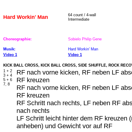
64
count / 4-wall
Hard Workin' Man
Intermediate
Choreographie:
Sobielo Philip Gene
Musik:
Hard Workin' Man
Video 1
Video 1
KICK BALL CROSS, KICK BALL CROSS, SIDE SHUFFLE, ROCK REC
1 +
2
RF nach vorne kicken, RF neben LF abs
3 +
4
RF kreuzen
5 +
6
7, 8
RF nach vorne kicken, RF neben LF abs
RF kreuzen
RF Schritt nach rechts, LF neben RF abs
nach rechts
LF Schritt leicht hinter dem RF kreuzen 
anheben) und Gewicht vor auf RF