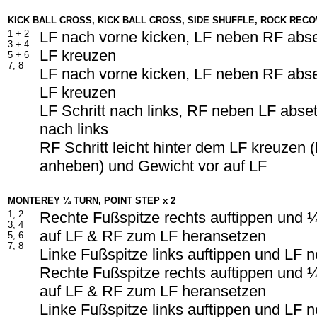
KICK BALL CROSS, KICK BALL CROSS, SIDE SHUFFLE, ROCK REC
1 +
2
LF nach vorne kicken, LF neben RF abs
3 +
4
LF kreuzen
5 +
6
7, 8
LF nach vorne kicken, LF neben RF abs
LF kreuzen
LF Schritt nach links, RF neben LF abset
nach links
RF Schritt leicht hinter dem LF kreuzen (
anheben) und Gewicht vor auf LF
MONTEREY ¼ TURN, POINT STEP x 2
1, 2
Rechte Fußspitze rechts auftippen und
3, 4
auf LF & RF zum LF heransetzen
5, 6
7, 8
Linke Fußspitze links auftippen und LF
Rechte Fußspitze rechts auftippen und
auf LF & RF zum LF heransetzen
Linke Fußspitze links auftippen und LF