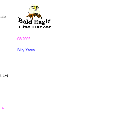
iate
08/2005
Billy Yates
t LF)
s
**