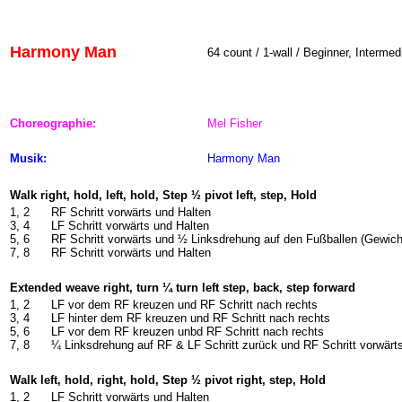
Harmony Man
64
count / 1-wall / Beginner, Intermed
Choreographie:
Mel Fisher
Musik:
Harmony Man
Walk right, hold, left, hold, Step ½ pivot left, step, Hold
1, 2
RF Schritt vorwärts und Halten
3, 4
LF Schritt vorwärts und Halten
5, 6
RF Schritt vorwärts und ½ Linksdrehung auf den Fußballen (Gewich
7, 8
RF Schritt vorwärts und Halten
Extended weave right, turn ¼ turn left step, back, step forward
1, 2
LF vor dem RF kreuzen und RF Schritt nach rechts
3, 4
LF hinter dem RF kreuzen und RF Schritt nach rechts
5, 6
LF vor dem RF kreuzen unbd RF Schritt nach rechts
7, 8
¼ Linksdrehung auf RF & LF Schritt zurück und RF Schritt vorwärt
Walk left, hold, right, hold, Step ½ pivot right, step, Hold
1, 2
LF Schritt vorwärts und Halten