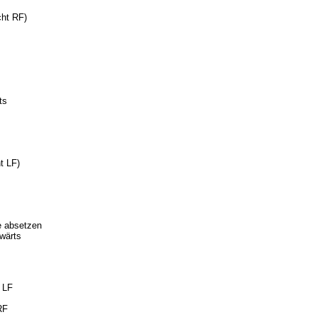
cht RF)
ts
t LF)
e absetzen
wärts
 LF
RF