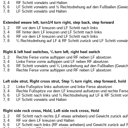
3, 4
RF Schritt vorwärts und Halten
5, 6
LF Schritt vorwärts und ½ Rechtsdrehung auf den Fußballen (Gewi
7, 8
LF Schritt vorwärts und Halten
Extended weave left, turn1/4 turn right, step back, step forward
1, 2
RF vor dem LF kreuzen und LF Schritt nach links
3, 4
RF hinter dem LF kreuzen und LF Schritt nach links
5, 6
RF vor dem LF kreuzen und LF Schritt nach links
7, 8
¼ Rechtsdrehung auf LF & RF Schritt zurück und LF Schritt vorwär
Right & left heel switches, ¼ turn left, right heel switch
1, 2
Rechte Ferse vorne auftippen und RF neben LF absetzen
3, 4
Linke Ferse vorne auftippen und LF neben RF absetzen
5, 6
RF Schritt vorwärts und ¼ Linksdrehung auf den Fußballen (Gewich
7, 8
Rechte Ferse vorne auftippen und RF neben LF absetzen
Left side strut, Right cross strut, Step ¼ turn right, step forward, hold
1, 2
Linke Fußspitze links aufsetzen und linke Ferse absetzen
3, 4
Rechte Fußspitze vor dem LF kreuzend aufsetzen und rechte Fers
5, 6
LF Schritt nach links und ¼ Rechtsdrehung auf LF & RF Schritt vor
7, 8
LF Schritt vorwärts und Halten
Right side rock cross, Hold, Left side rock cross, Hold
1, 2
RF Schritt nach rechts (LF etwas anheben) und Gewicht zurück auf
3, 4
RF vor dem LF kreuzen und Halten
5, 6
LF Schritt nach links (RF etwas anheben) und Gewicht zurück auf 