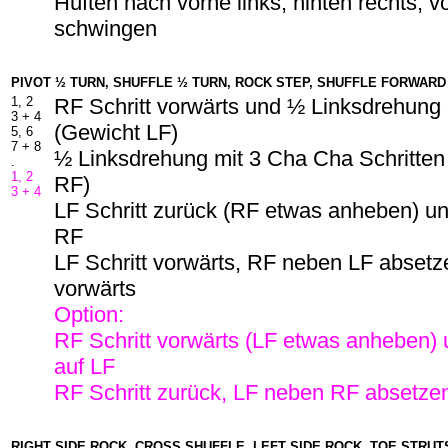
Hüften nach vorne links, hinten rechts, v
schwingen
PIVOT ½ TURN, SHUFFLE ½ TURN, ROCK STEP, SHUFFLE FORWARD
1, 2
RF Schritt vorwärts und ½ Linksdrehung
3 + 4
(Gewicht LF)
5, 6
7 +
8
½ Linksdrehung mit 3 Cha Cha Schritten 
.
1, 2
RF)
3 + 4
LF Schritt zurück (RF etwas anheben) un
RF
LF Schritt vorwärts, RF neben LF absetze
vorwärts
Option:
RF Schritt vorwärts (LF etwas anheben)
auf LF
RF Schritt zurück, LF neben RF absetzen
RIGHT SIDE ROCK, CROSS SHUFFLE, LEFT SIDE ROCK, TOE STRUT