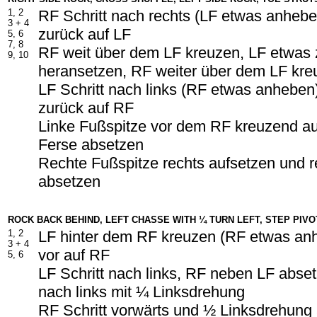
1, 2
RF Schritt nach rechts (LF etwas anheb
3 +
4
zurück auf LF
5, 6
7, 8
RF weit über dem LF kreuzen, LF etwas
9, 10
heransetzen, RF weiter über dem LF kre
LF Schritt nach links (RF etwas anheben
zurück auf RF
Linke Fußspitze vor dem RF kreuzend auf
Ferse absetzen
Rechte Fußspitze rechts aufsetzen und r
absetzen
ROCK BACK BEHIND, LEFT CHASSE WITH ¼ TURN LEFT, STEP PIVO
1, 2
LF hinter dem RF kreuzen (RF etwas an
3 +
4
vor auf RF
5, 6
LF Schritt nach links, RF neben LF abset
nach links mit ¼ Linksdrehung
RF Schritt vorwärts und ½ Linksdrehung