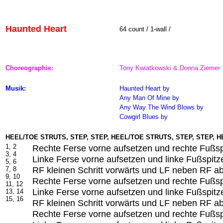
Haunted Heart
64 count / 1-wall /
Choreographie:
Tony Kwiatkowski & Donna Ziemer
Musik:
Haunted Heart
by
Any Man Of Mine by
Any Way The Wind Blows by
Cowgirl Blues by
HEEL/TOE STRUTS, STEP, STEP, HEEL/TOE STRUTS, STEP, STEP, 
1, 2
Rechte Ferse vorne aufsetzen und rechte Fußsp
3, 4
Linke Ferse vorne aufsetzen und linke Fußspitz
5, 6
RF kleinen Schritt vorwärts und LF neben RF a
7, 8
9, 10
Rechte Ferse vorne aufsetzen und rechte Fußsp
11, 12
Linke Ferse vorne aufsetzen und linke Fußspitz
13, 14
15, 16
RF kleinen Schritt vorwärts und LF neben RF a
Rechte Ferse vorne aufsetzen und rechte Fußsp