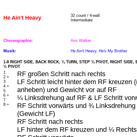
32 count / 4-wall
He Ain't Heavy
Intermediate
Choreographie:
Ami Walker
Musik:
He Ain't Heavy, He's My Brother
1-8 RIGHT SIDE, BACK ROCK, ¼ TURN, STEP ¾ PIVOT, RIGHT SIDE, 
½ PIVOT
1
RF großen Schritt nach rechts
2 +
LF Schritt leicht hinter dem RF kreuzen 
3
4 +
anheben) und Gewicht vor auf RF
5
6 +
¼ Linksdrehung auf RF & LF Schritt vor
7
RF Schritt vorwärts und ¾ Linksdrehung
8 +
(Gewicht LF)
RF Schritt nach rechts
LF hinter dem RF kreuzen und ¼ Rechts