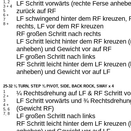
1, 2
LF Schritt vorwärts (rechte Ferse anheb
3 +
4
zurück auf RF
5
6 +
LF schwingend hinter dem RF kreuzen, R
7
8 +
rechts, LF vor dem RF kreuzen
RF großen Schritt nach rechts
LF Schritt leicht hinter dem RF kreuzen 
anheben) und Gewicht vor auf RF
LF großen Schritt nach links
RF Schritt leicht hinter dem LF kreuzen (
anheben) und Gewicht vor auf LF
25-32 ¼ TURN, STEP ¾ PIVOT, SIDE, BACK ROCK, SWAY x 4
1
¼ Rechtsdrehung auf LF & RF Schritt vo
2 +
LF Schritt vorwärts und ¾ Rechtsdrehun
3
4 +
(Gewicht RF)
5, 6
7, 8
LF großen Schritt nach links
RF Schritt leicht hinter dem LF kreuzen (