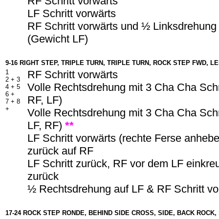
RF Schritt vorwärts
LF Schritt vorwärts
RF Schritt vorwärts und ½ Linksdrehung
(Gewicht LF)
9-16 RIGHT STEP, TRIPLE TURN, TRIPLE TURN, ROCK
S
T
E
P
F
W
D, L
1
RF Schritt vorwärts
2 + 3
Volle Rechtsdrehung mit 3 Cha Cha Schri
4 + 5
6 +
RF, LF)
7 +
8
+
Volle Rechtsdrehung mit 3 Cha Cha Schri
LF, RF)
**
LF Schritt vorwärts (rechte Ferse anheb
zurück auf RF
LF Schritt zurück, RF vor dem LF einkreu
zurück
½ Rechtsdrehung auf LF & RF Schritt vo
17-24 ROCK
STEP
RONDE, BEHIND SIDE CROSS, SIDE, BACK ROCK,